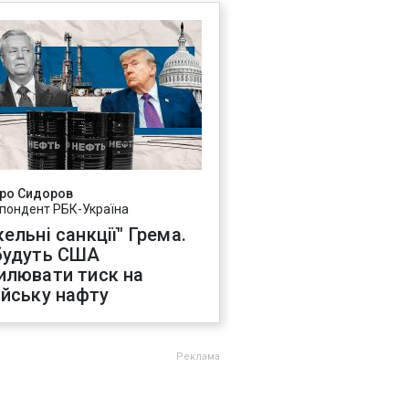
ро Сидоров
пондент РБК-Україна
ельні санкції" Грема.
будуть США
илювати тиск на
ійську нафту