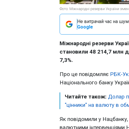
Фото: Міжнародні резерви України зменш
Не витрачай час на шум!
Google
Міжнародні резерви Украї
становили 48 214,7 млн д
7,3%.
Про це повідомляє
РБК-Ук
Національного банку Украї
Читайте також:
Долар па
"цінники" на валюту в об
Як повідомили у Нацбанку
валютними інтервенціями 