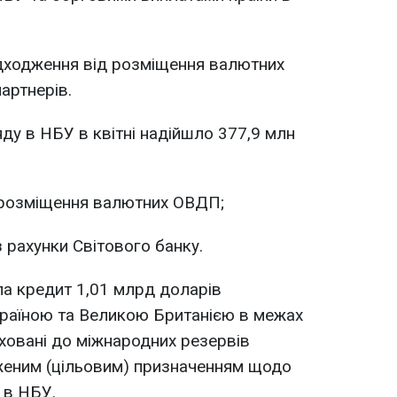
адходження від розміщення валютних
артнерів.
яду в НБУ в квітні надійшло 377,9 млн
д розміщення валютних ОВДП;
з рахунки Світового банку.
ла кредит 1,01 млрд доларів
країною та Великою Британією в межах
аховані до міжнародних резервів
меженим (цільовим) призначенням щодо
 в НБУ.