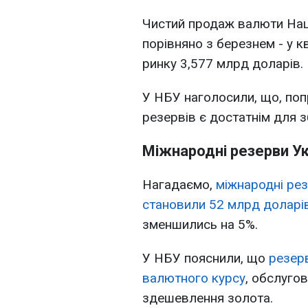
Чистий продаж валюти На
порівняно з березнем - у к
ринку 3,577 млрд доларів.
У НБУ наголосили, що, по
резервів є достатнім для 
Міжнародні резерви Ук
Нагадаємо,
міжнародні рез
становили 52 млрд доларі
зменшились на 5%.
У НБУ пояснили, що
резер
валютного курсу
, обслуго
здешевлення золота.