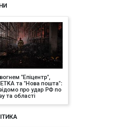
НИ
 вогнем "Епіцентр",
ETKA та "Нова пошта":
відомо про удар РФ по
ву та області
ІТИКА