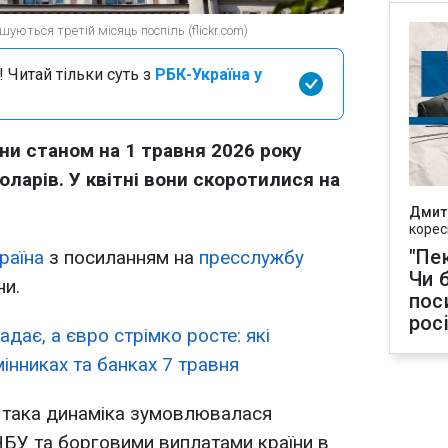
уються третій місяць поспіль (flickr.com)
 Читай тільки суть з
РБК-Україна у
ни станом на 1 травня 2026 року
оларів. У квітні вони скоротилися на
Дмит
корес
"Пек
раїна
з посиланням на
пресслужбу
Чи 
ни.
пос
рос
дає, а євро стрімко росте: які
мінниках та банках 7 травня
, така динаміка зумовлювалася
НБУ та борговими виплатами країни в