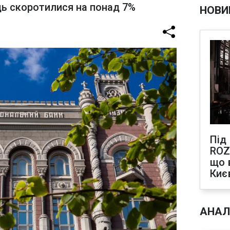
ць скоротилися на понад 7%
НОВИ
Під
ROZ
що 
Киє
АНАЛ