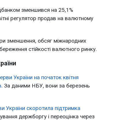
цбанком зменшився на 25,1%
вітні регулятор продав на валютному
при зменшення, обсяг міжнародних
збереження стійкості валютного ринку.
раїни
ерви України на початок квітня
в
. За даними НБУ, вони за березень
ви України скоротила підтримка
вування держборгу і переоцінка через