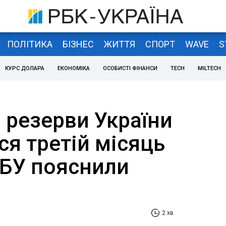
ПОЛІТИКА
БІЗНЕС
ЖИТТЯ
СПОРТ
WAVE
S
КУРС ДОЛАРА
ЕКОНОМІКА
ОСОБИСТІ ФІНАНСИ
TECH
MILTECH
 резерви України
я третій місяць
НБУ пояснили
2 хв