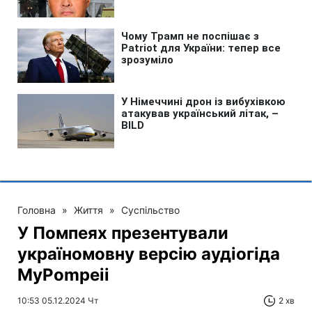
Головна
»
Життя
»
Суспільство
У Помпеях презентували
україномовну версію аудіогіда
MyPompeii
10:53 05.12.2024 Чт
2 хв