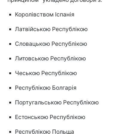
Королівством Іспанія
Латвійською Республікою
Словацькою Республікою
Литовською Республікою
Чеською Республікою
Республікою Болгарія
Португальською Республікою
Естонською Республікою
Республікою Польща