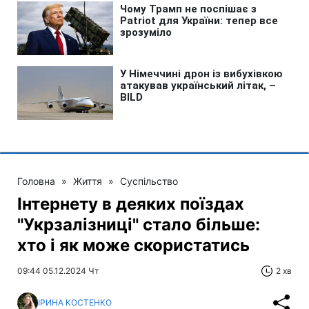
Головна
»
Життя
»
Суспільство
Інтернету в деяких поїздах
"Укрзалізниці" стало більше:
хто і як може скористатись
09:44 05.12.2024 Чт
2 хв
ІРИНА КОСТЕНКО