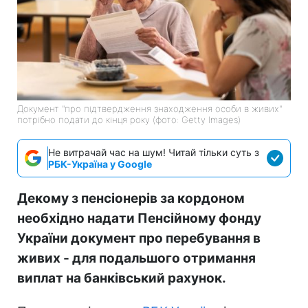
Документ "про підтвердження знаходження особи в живих"
потрібно подати до кінця року (фото: Getty Images)
Не витрачай час на шум! Читай тільки суть з
РБК-Україна у Google
Декому з пенсіонерів за кордоном
необхідно надати Пенсійному фонду
України документ про перебування в
живих - для подальшого отримання
виплат на банківський рахунок.