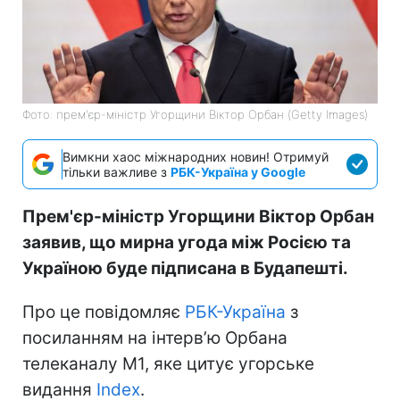
Фото: прем'єр-міністр Угорщини Віктор Орбан (Getty Images)
Вимкни хаос міжнародних новин! Отримуй
тільки важливе з
РБК-Україна у Google
Прем'єр-міністр Угорщини Віктор Орбан
заявив, що мирна угода між Росією та
Україною буде підписана в Будапешті.
Про це повідомляє
РБК-Україна
з
посиланням на інтерв’ю Орбана
телеканалу M1, яке цитує угорське
видання
Index
.