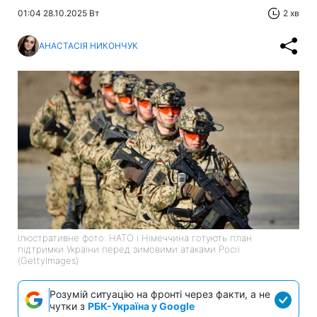
01:04 28.10.2025 Вт
2 хв
АНАСТАСІЯ НИКОНЧУК
Ілюстративне фото: НАТО і Німеччина готують план
підтримки України перед зимовими атаками Росії
(GettyImages)
Розумій ситуацію на фронті через факти, а не
чутки з
РБК-Україна у Google