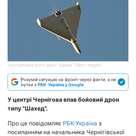
Ілюстративне фото: дрон "Шахед" (Getty Images)
Розумій ситуацію на фронті через факти, а не
чутки з
РБК-Україна у Google
У центрі Чернігова впав бойовий дрон
типу "Шахед".
Про це повідомляє
РБК-Україна
з
посиланням на начальника Чернігівської