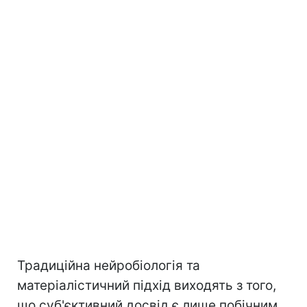
Традиційна нейробіологія та
матеріалістичний підхід виходять з того,
що суб'єктивний досвід є лише побічним