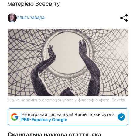
матерією Всесвіту
ОЛЬГА ЗАВАДА
Фізика непомітно еволюціонувала у філософію (фото: Pexels)
Не витрачай час на шум! Читай тільки суть з
РБК-Україна у Google
Скандальна наукова стаття, яка