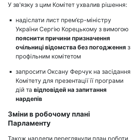
У зв'язку з цим Комітет ухвалив рішення:
надіслати лист прем’єр-міністру
України Сергію Корецькому з вимогою
пояснити причини призначення
очільниці відомства без погодження
з
профільним комітетом
запросити Оксану Ферчук на засідання
Комітету для презентації її програми
дій та
відповідей на запитання
нардепів
Зміни в робочому плані
Парламенту
Також нардепи переглянули план роботи