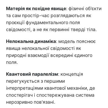
Матерія як похідне явище
: фізичні об'єкти
та сам простір-час розглядаються як
проєкції фундаментального поля
свідомості, а не як первинні тверді тіла.
Нелокальна динаміка
: модель пояснює
явища нелокальної свідомості як
природні взаємодії всередині єдиного
поля.
Квантовий паралелізм
: концепція
перегукується з першими
інтерпретаціями квантової механіки, де
спостерігач і спостережувана система
нерозривно пов'язані.