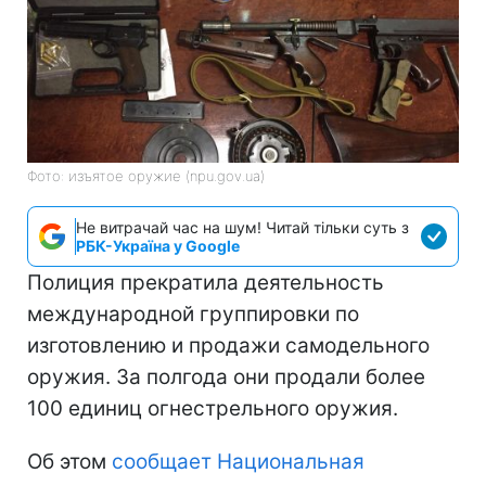
Фото: изъятое оружие (npu.gov.ua)
Не витрачай час на шум! Читай тільки суть з
РБК-Україна у Google
Полиция прекратила деятельность
международной группировки по
изготовлению и продажи самодельного
оружия. За полгода они продали более
100 единиц огнестрельного оружия.
Об этом
сообщает Национальная