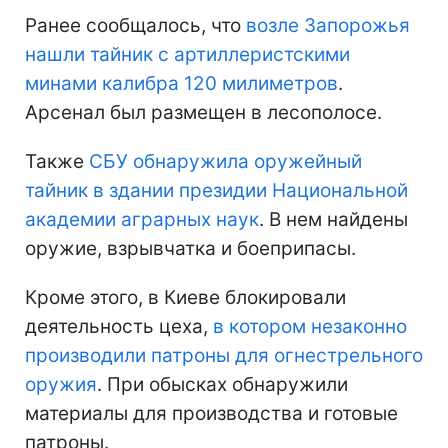
Ранее сообщалось, что
возле Запорожья
нашли тайник с артиллеристскими
минами калибра 120 милиметров
.
Арсенал был размещен в лесополосе.
Также
СБУ обнаружила оружейный
тайник в здании президии Национальной
академии аграрных наук
. В нем найдены
оружие, взрывчатка и боеприпасы.
Кроме этого, в Киеве блокировали
деятельность цеха,
в котором незаконно
производили патроны для огнестрельного
оружия
. При обысках обнаружили
материалы для производства и готовые
патроны.