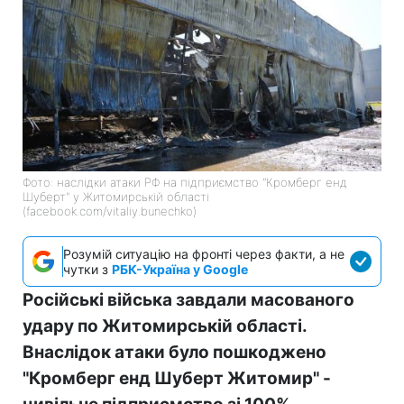
Фото: наслідки атаки РФ на підприємство "Кромберг енд
Шуберт" у Житомирській області
(facebook.com/vitaliy.bunechko)
Розумій ситуацію на фронті через факти, а не
чутки з
РБК-Україна у Google
Російські війська завдали масованого
удару по Житомирській області.
Внаслідок атаки було пошкоджено
"Кромберг енд Шуберт Житомир" -