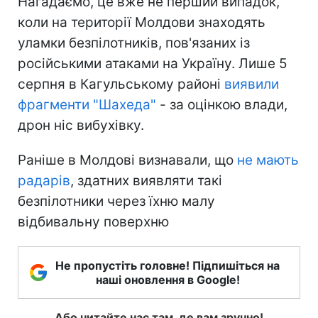
Нагадаємо, це вже не перший випадок,
коли на території Молдови знаходять
уламки безпілотників, пов'язаних із
російськими атаками на Україну. Лише 5
серпня в Кагульському районі
виявили
фрагменти "Шахеда"
- за оцінкою влади,
дрон ніс вибухівку.
Раніше в Молдові визнавали, що
не мають
радарів
, здатних виявляти такі
безпілотники через їхню малу
відбивальну поверхню
Не пропустіть головне! Підпишіться на
наші оновлення в Google!
Або читайте нас там, де вам зручно!