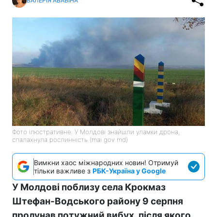
ВАЛЕРІЯ АБАБІНА
Фото ілюстративне: У Молдові знайшли уламки дрона,
спалахнула рослинність (mai gov md)
Вимкни хаос міжнародних новин! Отримуй
тільки важливе з
РБК-Україна у Google
У Молдові поблизу села Крокмаз
Штефан-Водського району 9 серпня
пролунав потужний вибух, після якого