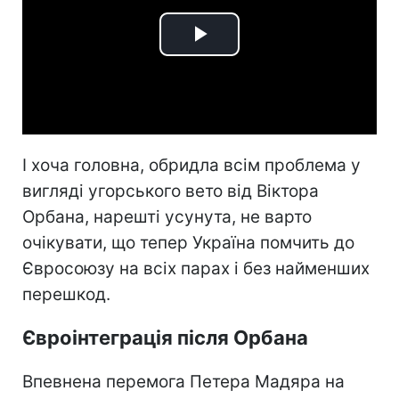
Play
Video
І хоча головна, обридла всім проблема у
вигляді угорського вето від Віктора
Орбана, нарешті усунута, не варто
очікувати, що тепер Україна помчить до
Євросоюзу на всіх парах і без найменших
перешкод.
Євроінтеграція після Орбана
Впевнена перемога Петера Мадяра на