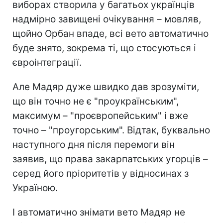
виборах створила у багатьох українців
надмірно завищені очікування – мовляв,
щойно Орбан впаде, всі вето автоматично
буде знято, зокрема ті, що стосуються і
євроінтеграції.
Але Мадяр дуже швидко дав зрозуміти,
що він точно не є "проукраїнським",
максимум – "проєвропейським" і вже
точно – "проугорським". Відтак, буквально
наступного дня після перемоги він
заявив, що права закарпатських угорців –
серед його пріоритетів у відносинах з
Україною.
І автоматично знімати вето Мадяр не