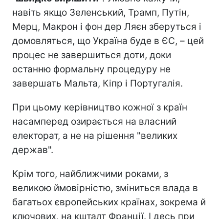
навіть якщо Зеленський, Трамп, Путін,
Мерц, Макрон і фон дер Ляєн зберуться і
домовляться, що Україна буде в ЄС, – цей
процес не завершиться доти, доки
останню формальну процедуру не
завершать Мальта, Кіпр і Португалія.
При цьому керівництво кожної з країн
насамперед озирається на власний
електорат, а не на рішення "великих
держав".
Крім того, найближчими роками, з
великою ймовірністю, зміниться влада в
багатьох європейських країнах, зокрема й
ключових, на кшталт Франції. І десь при