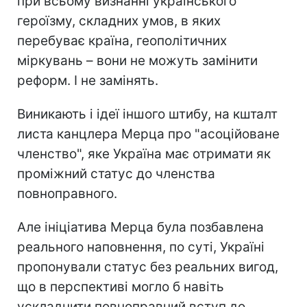
при всьому визнанні українського
героїзму, складних умов, в яких
перебуває країна, геополітичних
міркувань – вони не можуть замінити
реформ. І не замінять.
Виникають і ідеї іншого штибу, на кшталт
листа канцлера Мерца про "асоційоване
членство", яке Україна має отримати як
проміжний статус до членства
повноправного.
Але ініціатива Мерца була позбавлена
реального наповнення, по суті, Україні
пропонували статус без реальних вигод,
що в перспективі могло б навіть
ускладнити повноправний вступ до