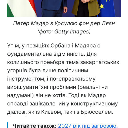
Петер Мадяр з Урсулою фон дер Ляєн
(фото: Getty Images)
Утім, у позиціях Орбана і Мадяра є
фундаментальна відмінність. Для
колишнього прем'єра тема закарпатських
угорців була лише політичним
інструментом, і по-справжньому
вирішувати їхні проблеми (реальні чи
надумані) він не хотів. Тоді як Мадяр
справді зацікавлений у конструктивному
діалозі, як із Києвом, так і з Брюсселем.
Читайте також:
2027 рік під загрозою.