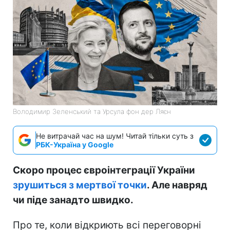
Володимир Зеленський та Урсула фон дер Ляєн
Не витрачай час на шум! Читай тільки суть з
РБК-Україна у Google
Скоро процес євроінтеграції України
зрушиться з мертвої точки
. Але навряд
чи піде занадто швидко.
Про те, коли відкриють всі переговорні