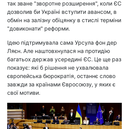
так зване "зворотне розширення", коли ЄС
дозволив би Україні вступити авансом, в
обмін на залізну обіцянку в стислі терміни
"довиконати" реформи.
Ідею підтримувала сама Урсула фон дер
Ляєн. Але наштовхнулася на протидію
багатьох держав усередині ЄС. Це ще раз
показує: які б рішення не ухвалювала
європейська бюрократія, останнє слово
завжди за країнами Євросоюзу, у яких є
свої мотиви.