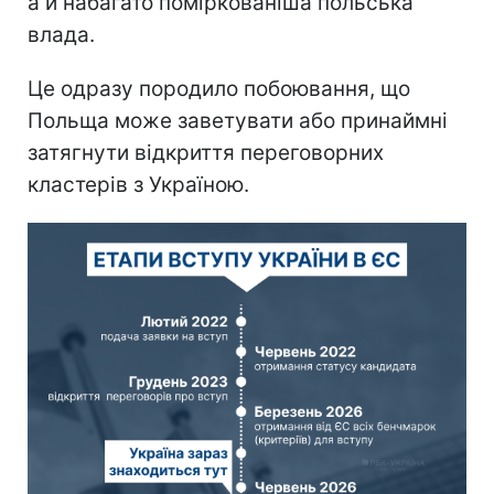
а й набагато поміркованіша польська
влада.
Це одразу породило побоювання, що
Польща може заветувати або принаймні
затягнути відкриття переговорних
кластерів з Україною.