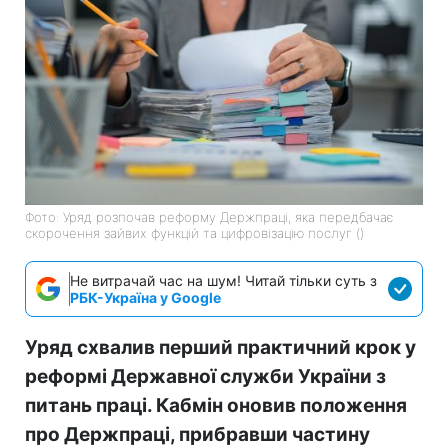
Фото: Уряд розпочав реформу Держпраці, яка передбачає
скорочення зайвих функцій та цифровізацію послуг ()
Не витрачай час на шум! Читай тільки суть з
РБК-Україна у Google
Уряд схвалив перший практичний крок у
реформі Державної служби України з
питань праці. Кабмін оновив положення
про Держпраці, прибравши частину