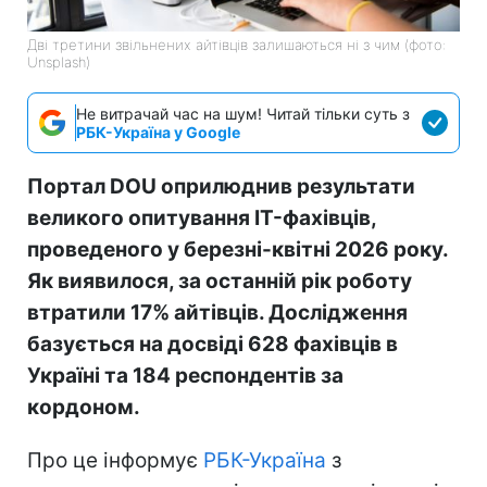
Дві третини звільнених айтівців залишаються ні з чим (фото:
Unsplash)
Не витрачай час на шум! Читай тільки суть з
РБК-Україна у Google
Портал DOU оприлюднив результати
великого опитування IT-фахівців,
проведеного у березні-квітні 2026 року.
Як виявилося, за останній рік роботу
втратили 17% айтівців. Дослідження
базується на досвіді 628 фахівців в
Україні та 184 респондентів за
кордоном.
Про це інформує
РБК-Україна
з