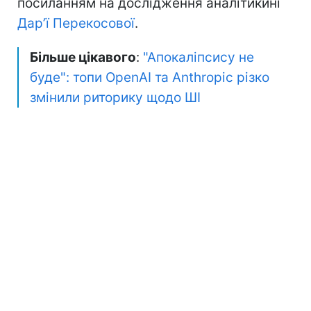
посиланням на дослідження аналітикині
Дар’ї Перекосової
.
Більше цікавого
:
"Апокаліпсису не
буде": топи OpenAI та Anthropic різко
змінили риторику щодо ШІ