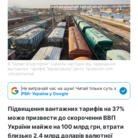
В "Укрметалургпромі" оцінили наслідки від підвищення
вантажних тарифів "Укрзалізниці" (фото: facebook com
Ukrzaliznytsia)
Не витрачай час на шум! Читай тільки суть з
РБК-Україна у Google
Підвищення вантажних тарифів на 37%
може призвести до скорочення ВВП
України майже на 100 млрд грн, втрати
близько 2,4 млрд доларів валютної