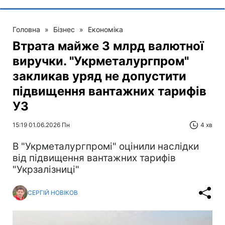
Головна
»
Бізнес
»
Економіка
Втрата майже 3 млрд валютної
виручки. "Укрметалургпром"
закликав уряд не допустити
підвищення вантажних тарифів
УЗ
15:19 01.06.2026 Пн
4 хв
В "Укрметалургпромі" оцінили наслідки
від підвищення вантажних тарифів
"Укрзалізниці"
СЕРГІЙ НОВІКОВ