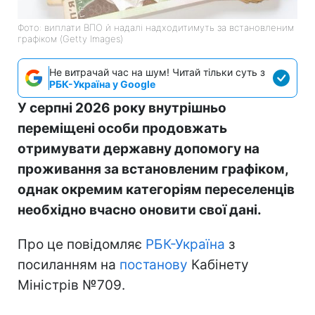
Фото: виплати ВПО й надалі надходитимуть за встановленим
графіком (Getty Images)
Не витрачай час на шум! Читай тільки суть з
РБК-Україна у Google
У серпні 2026 року внутрішньо
переміщені особи продовжать
отримувати державну допомогу на
проживання за встановленим графіком,
однак окремим категоріям переселенців
необхідно вчасно оновити свої дані.
Про це повідомляє
РБК-Україна
з
посиланням на
постанову
Кабінету
Міністрів №709.