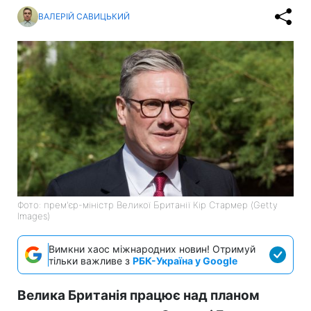
ВАЛЕРІЙ САВИЦЬКИЙ
Фото: прем'єр-міністр Великої Британії Кір Стармер (Getty
Images)
Вимкни хаос міжнародних новин! Отримуй
тільки важливе з
РБК-Україна у Google
Велика Британія працює над планом