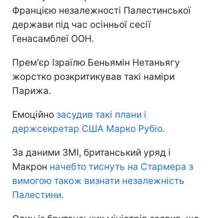
Францією незалежності Палестинської
держави під час осінньої сесії
Генасамблеї ООН.
Прем'єр Ізраїлю Беньямін Нетаньягу
жорстко розкритикував такі наміри
Парижа.
Емоційно
засудив такі плани і
держсекретар США Марко Рубіо.
За даними ЗМІ, британський уряд і
Макрон
начебто тиснуть на Стармера з
вимогою також визнати незалежність
Палестини.