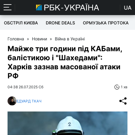
UA
ОБСТРІЛ КИЄВА
DRONE DEALS
ОРМУЗЬКА ПРОТОКА
Головна
»
Новини
»
Війна в Україні
Майже три години під КАБами,
балістикою і "Шахедами":
Харків зазнав масованої атаки
РФ
04:38 26.07.2025 Сб
1 хв
ЕДУАРД ТКАЧ