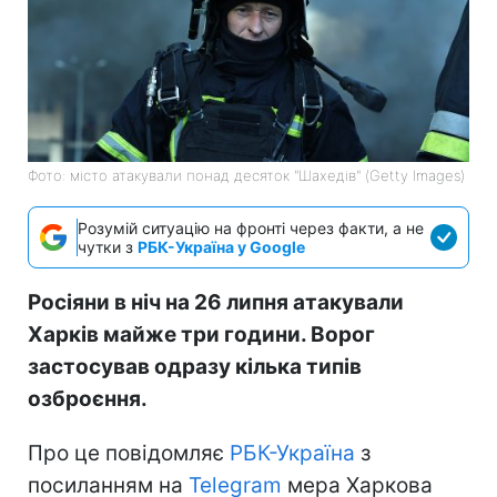
Фото: місто атакували понад десяток "Шахедів" (Getty Images)
Розумій ситуацію на фронті через факти, а не
чутки з
РБК-Україна у Google
Росіяни в ніч на 26 липня атакували
Харків майже три години. Ворог
застосував одразу кілька типів
озброєння.
Про це повідомляє
РБК-Україна
з
посиланням на
Telegram
мера Харкова