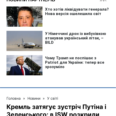
Головна
»
Новини
»
У світі
Кремль затягує зустріч Путіна і
Зеленського: в ISW розкрили