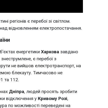
ні регіонів є перебої зі світлом.
над відновленням електропостачання.
аїни
б'єктах енергетики
Харкова
завдано
 знеструмлене, є перебої з
рути не вийшов електротранспорт, на
хемою блекауту. Тимчасово не
1 та 112.
онах
Дніпра
, людей просять зробити
іки відключення у
Кривому Розі
,
тура по можливості переведені на