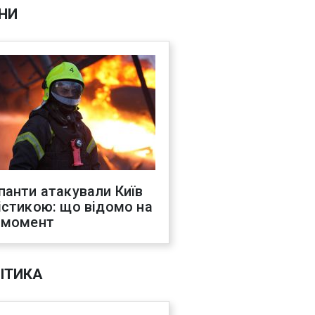
НИ
панти атакували Київ
істикою: що відомо на
 момент
ІТИКА