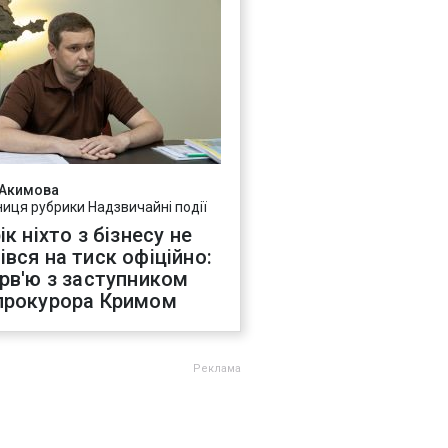
 Акимова
ниця рубрики Надзвичайні події
ік ніхто з бізнесу не
івся на тиск офіційно:
ерв'ю з заступником
прокурора Кримом