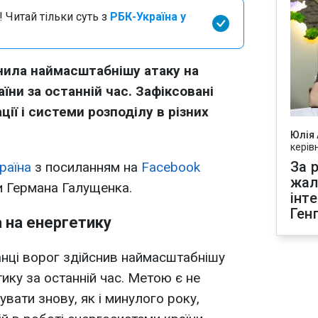
 Читай тільки суть з
РБК-Україна у
нила наймасштабнішу атаку на
їни за останній час. Зафіксовані
ції і системи розподілу в різних
Юлія
керів
За р
раїна
з посиланням на
Facebook
жал
ни Германа Галущенка.
інт
Ген
 на енергетику
нці ворог здійснив наймасштабнішу
тику за останній час. Метою є не
вати знову, як і минулого року,