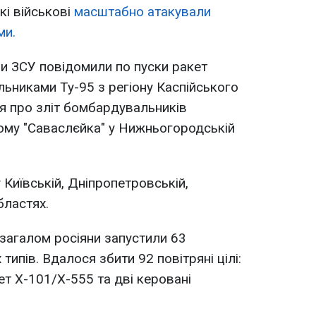
кі військові
масштабно атакували
ми.
ли ЗСУ повідомили по пуски ракет
ьниками Ту-95 з регіону Каспійського
я про зліт бомбардувальників
ому "Саваслєйка" у Нижньогородській
Київській, Дніпропетровській,
бластях.
 загалом росіяни запустили 63
 типів. Вдалося збити 92 повітряні цілі:
ет Х-101/Х-555 та дві керовані