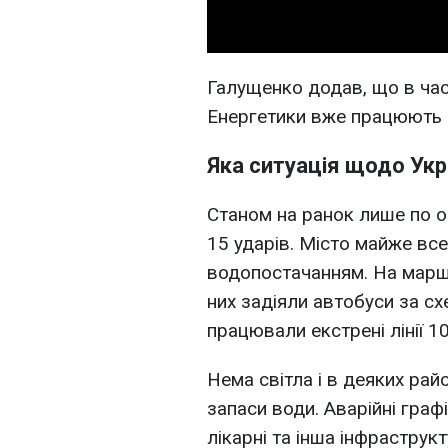
Галущенко додав, що в части
Енергетики вже працюють 
Яка ситуація щодо Укр
Станом на ранок лише по о
15 ударів. Місто майже все
водопостачанням. На марш
них задіяли автобуси за с
працювали екстрені лінії 10
Нема світла і в деяких рай
запаси води. Аварійні граф
лікарні та інша інфраструк