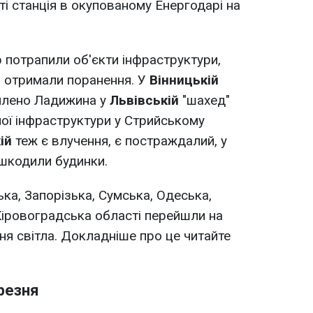
ті станція в окупованому Енергодарі на
р потрапили об'єкти інфраструктури,
8 отримали поранення. У
Вінницькій
млено Ладижина у
Львівській
"шахед"
ної інфраструктури у Стрийському
ій
теж є влучення, є постраждалий, у
шкодили будинки.
ка, Запорізька, Сумська, Одеська,
Кіровоградська області перейшли на
ня світла. Докладніше про це читайте
ерезня