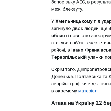
Запорізьку АЕС, в результа
межі блекауту.
У
Хмельницькому
під уда
загинуло двоє людей, ще 
області
повністю знестру
атакував об'єкт енергетич
районі, в
Івано-Франківськ
Тернопільській
уламки по
Окрім того, Дніпропетровсь
Донецька, Полтавська та 
аварійні графіки відключен
в окремому
матеріалі
.
Атака на Україну 22 б