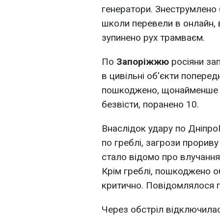
генератори. Знеструмлено 
школи перевели в онлайн, 
зупинено рух трамваєм.
По
Запоріжжю
росіяни за
в цивільні об'єкти поперед
пошкоджено, щонайменше 
безвісти, поранено 10.
Внаслідок удару по Дніпр
по греблі, загрози прорив
стало відомо про влучання
Крім греблі, пошкоджено об
критично. Повідомлялося п
Через обстріл відключилася