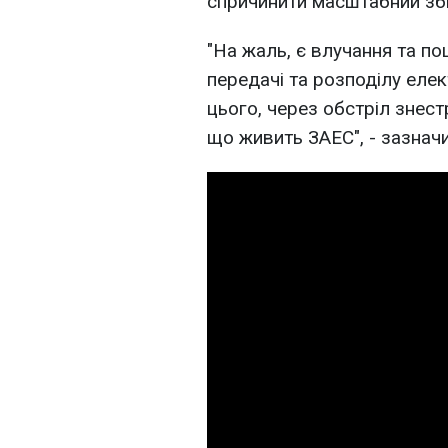
спричинити масштабний збі
"На жаль, є влучання та по
передачі та розподілу елек
цього, через обстріл знест
що живить ЗАЕС", - зазначи