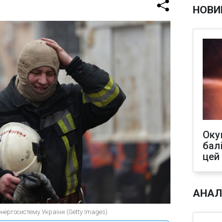
НОВИ
Оку
бал
цей
АНАЛ
нергосистему України (Getty Images)