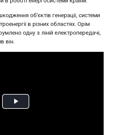
й в роботі енергосистеми країни.
шкодження об’єктів генерації, системи
троенергії в різних областях. Орім
румлено одну з ліній електропередачі,
в він.
Play
Video