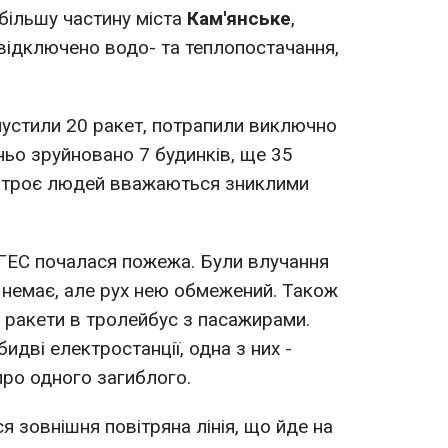
більшу частину міста
Кам'янське
,
відключено водо- та теплопостачання,
пустили 20 ракет, потрапили виключно
ньо зруйновано 7 будинків, ще 35
троє людей вважаються зниклими
оГЕС почалася пожежа. Були влучання
у немає, але рух нею обмежений. Також
 ракети в тролейбус з пасажирами.
идві електростанції, одна з них -
ро одного загиблого.
 зовнішня повітряна лінія, що йде на