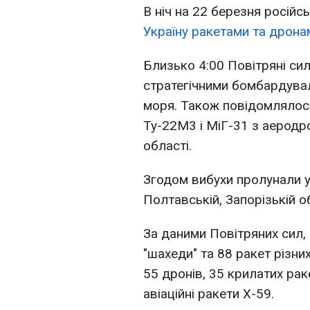
В ніч на 22 березня російсь
Україну ракетами та дрона
Близько 4:00 Повітряні си
стратегічними бомбардувал
моря. Також повідомлялос
Ту-22М3 і МіГ-31 з аеродр
області.
Згодом вибухи пролунали у 
Полтавській, Запорізькій о
За даними Повітряних сил,
"шахеди" та 88 ракет різних
55 дронів, 35 крилатих рак
авіаційні ракети Х-59.