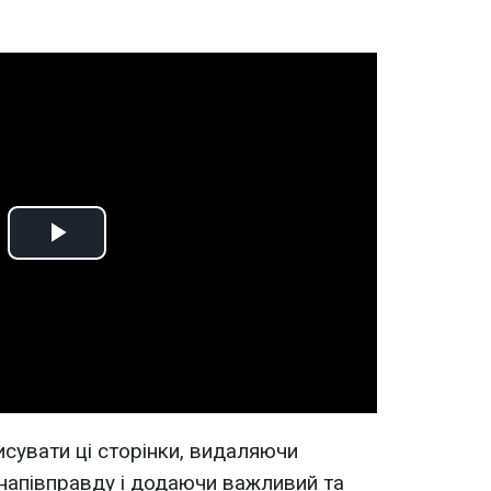
Play
Video
исувати ці сторінки, видаляючи
напівправду і додаючи важливий та