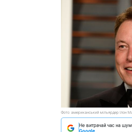
Фото: американський мільярдер Ілон Ма
Не витрачай час на шум!
Google