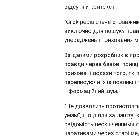
відсутній контекст.
"Grokipedia стане справжн
виключно для пошуку правд
упереджень і прихованих мо
За даними розробників про
правди через базові принц
приховані докази того, як 
переписуючи їх із повним і
інформаційний шум.
"Це дозволить протистояти
умам", що діяли за лаштун
свідомість нескінченними
наративами через старі мед