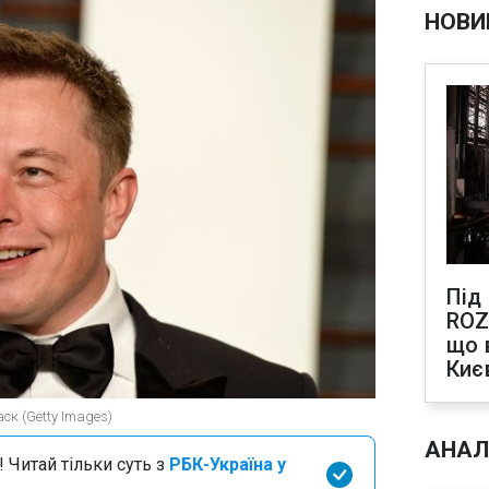
НОВИ
Під
ROZ
що 
Киє
ск (Getty Images)
АНАЛ
 Читай тільки суть з
РБК-Україна у