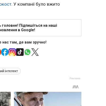
окост.
У компанії було вжито
ь головне! Підпишіться на наші
новлення в Google!
 нас там, де вам зручно!
ий інтелект