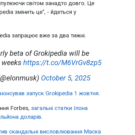
іпулюючи світом занадто довго. Це
edia змінить це", - йдеться у
edia запрацює вже за два тижні.
rly beta of Grokipedia will be
2 weeks
https://t.co/M6VrGv8zp5
 (@elonmusk)
October 5, 2025
нонсував запуск Grokipedia 1 жовтня.
ння Forbes,
загальні статки Ілона
льйона доларів.
тив скандальні висловлювання Маска