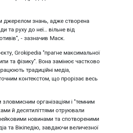
ім джерелом знань, адже створена
и та руху до неї… вільне від
тивів", - зазначив Маск.
єкту, Grokipedia "прагне максимальної
ипи та фізику". Вона замінює частково
працюють традиційні медіа,
 точним контекстом, що прорізає весь
 зловмисним організаціям і "темним
ками й десятиліттями отруювали
 фейковими новинами та спотвореними
іа та Вікіпедію, завдаючи величезної