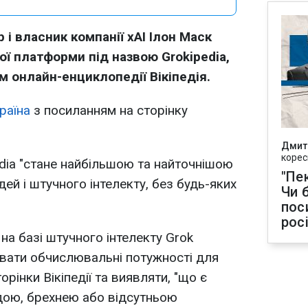
і власник компанії xAI Ілон Маск
ої платформи під назвою Grokipedia,
 онлайн-енциклопедії Вікіпедія.
раїна
з посиланням на сторінку
Дмит
корес
dia "стане найбільшою та найточнішою
"Пек
дей і штучного інтелекту, без будь-яких
Чи 
пос
рос
на базі штучного інтелекту Grok
вати обчислювальні потужності для
орінки Вікіпедії та виявляти, "що є
ою, брехнею або відсутньою