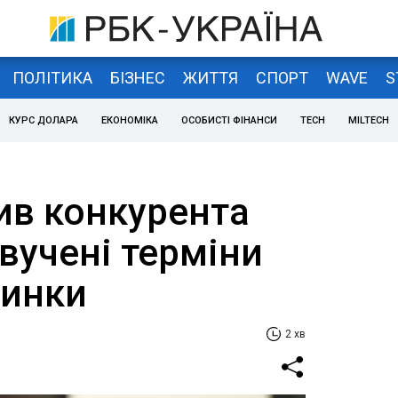
ПОЛІТИКА
БІЗНЕС
ЖИТТЯ
СПОРТ
WAVE
S
КУРС ДОЛАРА
ЕКОНОМІКА
ОСОБИСТІ ФІНАНСИ
TECH
MILTECH
ив конкурента
звучені терміни
винки
2 хв