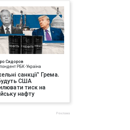
ро Сидоров
пондент РБК-Україна
ельні санкції" Грема.
будуть США
илювати тиск на
ійську нафту