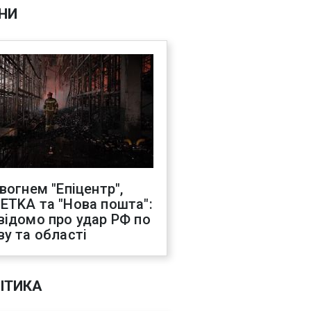
НИ
 вогнем "Епіцентр",
ETKA та "Нова пошта":
відомо про удар РФ по
ву та області
ІТИКА