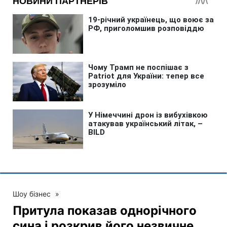
Шоу бізнес
»
Притула показав однорічного
сина і розкрив його незвичне