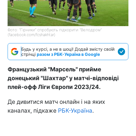
Фото: "Гірники" спробують підкорити "Велодром"
(facebook.com/fcshakhtar)
Будь у курсі, а не в шоці! Додай змісту своїй
стрічці
разом з РБК-Україна в Google
Французький "Марсель" прийме
донецький "Шахтар" у матчі-відповіді
плей-офф Ліги Європи 2023/24.
Де дивитися матч онлайн і на яких
каналах, підкаже
РБК-Україна
.