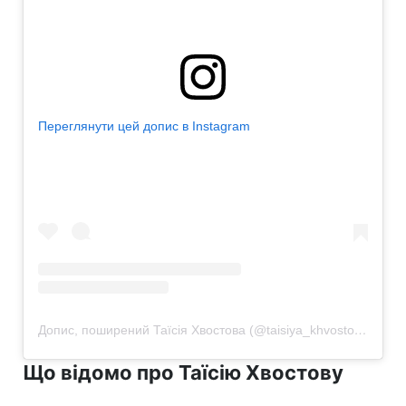
Переглянути цей допис в Instagram
Допис, поширений Таїсія Хвостова (@taisiya_khvostova)
Що відомо про Таїсію Хвостову