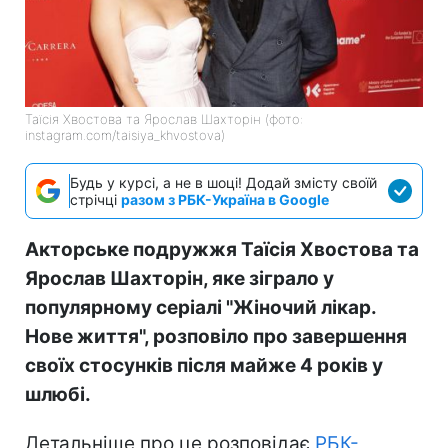
Таїсія Хвостова та Ярослав Шахторін (фото:
instagram.com/taisiya_khvostova)
Будь у курсі, а не в шоці! Додай змісту своїй
стрічці
разом з РБК-Україна в Google
Акторське подружжя Таїсія Хвостова та
Ярослав Шахторін, яке зіграло у
популярному серіалі "Жіночий лікар.
Нове життя", розповіло про завершення
своїх стосунків після майже 4 років у
шлюбі.
Детальніше про це розповідає
РБК-