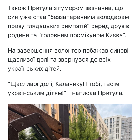
Також Притула з гумором зазначив, що
син уже став "беззаперечним володарем
призу глядацьких симпатій" серед друзів
родини та "головним посміхуном Києва".
На завершення волонтер побажав синові
щасливої долі та звернувся до всіх
українських дітей.
"Щасливої долі, Калачику! І тобі, і всім
українським дітям!" - написав Притула.