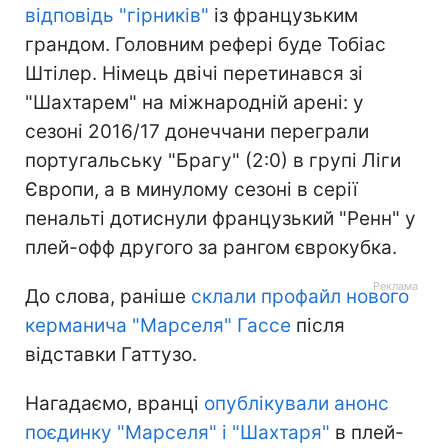
відповідь "гірників"
із французьким
грандом. Головним рефері буде Тобіас
Штілер. Німець двічі перетинався зі
"Шахтарем" на міжнародній арені: у
сезоні 2016/17 донеччани переграли
португальську "Брагу" (2:0) в групі Ліги
Європи, а в минулому сезоні в серії
пенальті дотиснули французький "Ренн" у
плей-офф другого за рангом єврокубка.
До слова, раніше
склали профайл нового
керманича "Марселя" Гассе
після
відставки Гаттузо.
Нагадаємо, вранці
опублікували анонс
поєдинку "Марселя" і "Шахтаря"
в плей-