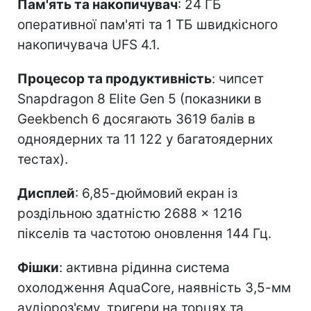
Пам'ять та накопичувач
: 24 ГБ
оперативної пам'яті та 1 ТБ швидкісного
накопичувача UFS 4.1.
Процесор та продуктивність
: чипсет
Snapdragon 8 Elite Gen 5 (показники в
Geekbench 6 досягають 3619 балів в
одноядерних та 11 122 у багатоядерних
тестах).
Дисплей
: 6,85-дюймовий екран із
роздільною здатністю 2688 × 1216
пікселів та частотою оновлення 144 Гц.
Фішки
: активна рідинна система
охолодження AquaCore, наявність 3,5-мм
аудіороз'єму, тригери на торцях та