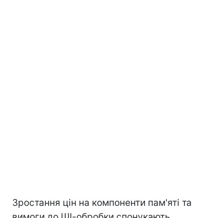
Зростання цін на компоненти пам'яті та
вимоги до ШІ-обробки спонукають