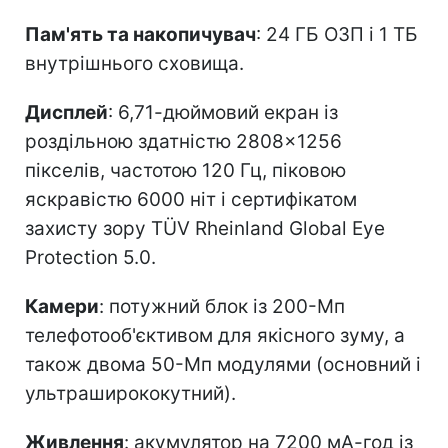
Пам'ять та накопичувач
: 24 ГБ ОЗП і 1 ТБ
внутрішнього сховища.
Дисплей
: 6,71-дюймовий екран із
роздільною здатністю 2808×1256
пікселів, частотою 120 Гц, піковою
яскравістю 6000 ніт і сертифікатом
захисту зору TÜV Rheinland Global Eye
Protection 5.0.
Камери
: потужний блок із 200-Мп
телефотооб'єктивом для якісного зуму, а
також двома 50-Мп модулями (основний і
ультраширококутний).
Живлення
: акумулятор на 7200 мА-год із