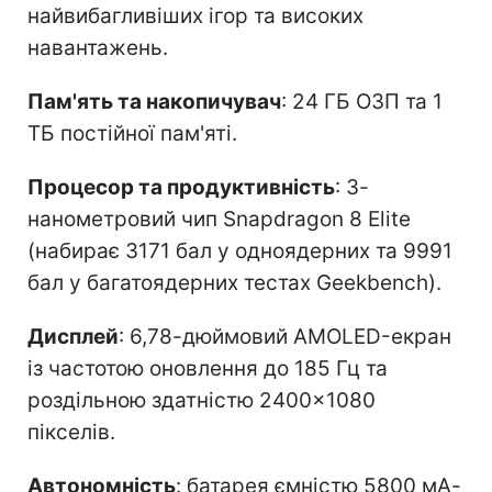
найвибагливіших ігор та високих
навантажень.
Пам'ять та накопичувач
: 24 ГБ ОЗП та 1
ТБ постійної пам'яті.
Процесор та продуктивність
: 3-
нанометровий чип Snapdragon 8 Elite
(набирає 3171 бал у одноядерних та 9991
бал у багатоядерних тестах Geekbench).
Дисплей
: 6,78-дюймовий AMOLED-екран
із частотою оновлення до 185 Гц та
роздільною здатністю 2400×1080
пікселів.
Автономність
: батарея ємністю 5800 мА-