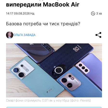
випередили MacBook Air
14:17 09.08.2026 Нд
3 хв
Базова потреба чи тиск трендів?
ОЛЬГА ЗАВАДА
Смартфони отримують ОЗП як у ноутбуці (фото: Pexels)