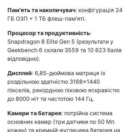
Пам'ять та накопичувач
: конфігурація 24
ГБ ОЗП + 1 ТБ флеш-пам'яті.
Процесор та продуктивність
:
Snapdragon 8 Elite Gen 5 (результати у
Geekbench 6 склали 3559 та 10 623 балів
відповідно).
Дисплей
: 6,85-дюймова матриця із
роздільною здатністю 3168×1440
пікселів, рекордною піковою яскравістю
до 8000 ніт та частотою 144 Гц.
Камери та батарея
: потрійна система
основних камер (три датчики по 50 Мп
кожен) та кремній-вуглецева батарея на