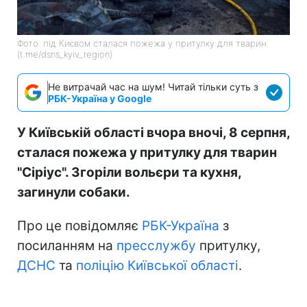
Фото: під Києвом сталася пожежа у притулку для тварин
(t.me/dsns_kyiv_region)
Не витрачай час на шум! Читай тільки суть з
РБК-Україна у Google
У Київській області вчора вночі, 8 серпня,
сталася пожежа у притулку для тварин
"Сіріус". Згоріли вольєри та кухня,
загинули собаки.
Про це повідомляє
РБК-Україна
з
посиланням на
пресслужбу
притулку,
ДСНС
та
поліцію Київської області
.