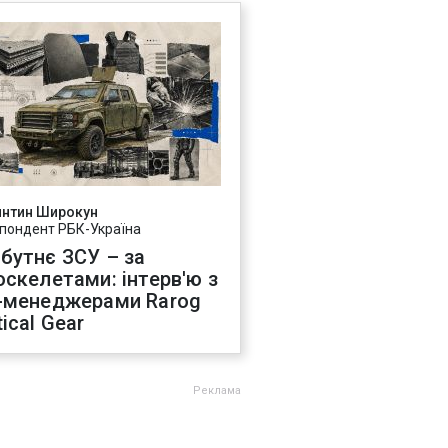
янтин Широкун
пондент РБК-Україна
бутнє ЗСУ – за
оскелетами: інтерв'ю з
-менеджерами Rarog
ical Gear