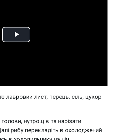
Play
Video
е лавровий лист, перець, сіль, цукор
 голови, нутрощів та нарізати
алі рибу перекладіть в охолоджений
сь в холодильнику на ніч.