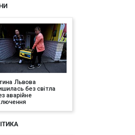
НИ
тина Львова
ишилась без світла
ез аварійне
ключення
ІТИКА