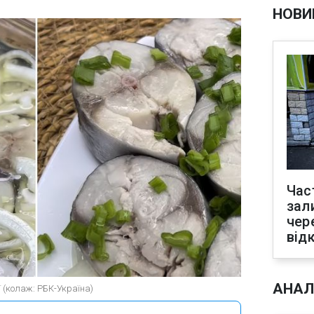
НОВИ
Час
зал
чер
від
АНАЛ
 (колаж: РБК-Україна)