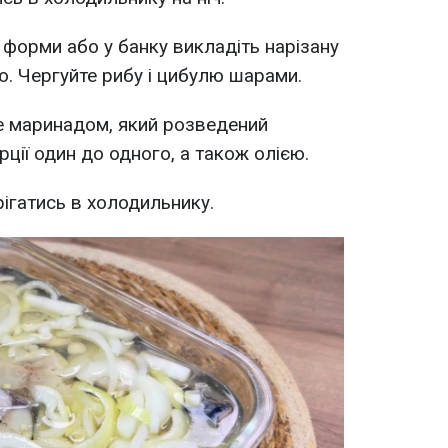
 форми або у банку викладіть нарізану
ю. Чергуйте рибу і цибулю шарами.
е маринадом, який розведений
ції один до одного, а також олією.
ігатись в холодильнику.