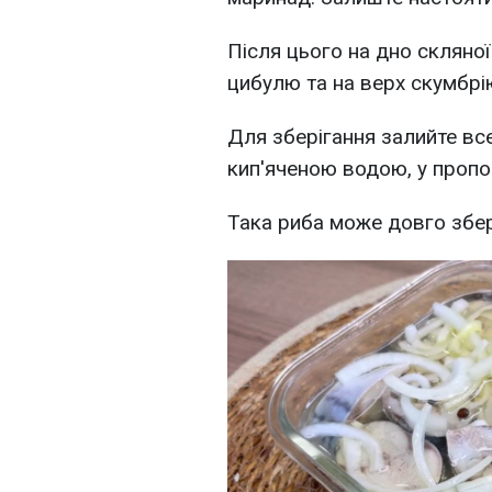
Після цього на дно скляної
цибулю та на верх скумбрі
Для зберігання залийте вс
кип'яченою водою, у пропор
Така риба може довго збер