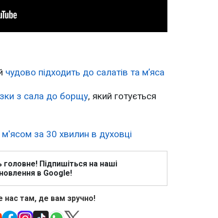
й
чудово підходить до салатів та мʼяса
зки з сала до борщу
, який готується
з м'ясом за 30 хвилин в духовці
ь головне! Підпишіться на наші
новлення в Google!
 нас там, де вам зручно!