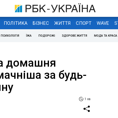
ПОЛІТИКА
БІЗНЕС
ЖИТТЯ
СПОРТ
WAVE
S
ПСИХОЛОГІЯ
ЇЖА
ПОДОРОЖІ
ЗДОРОВЕ ЖИТТЯ
МОДА ТА КРАСА
а домашня
мачніша за будь-
нну
1 хв