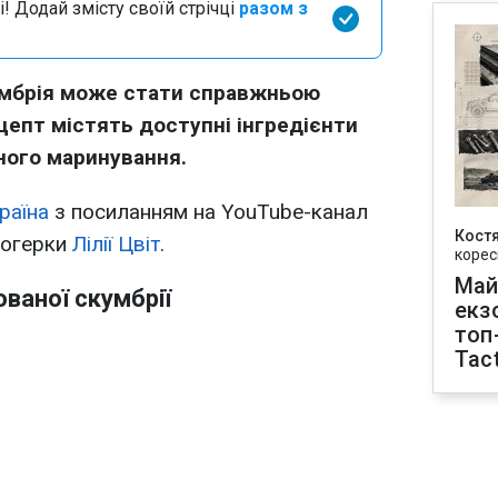
і! Додай змісту своїй стрічці
разом з
мбрія може стати справжньою
цепт містять доступні інгредієнти
сного маринування.
раїна
з посиланням на YouTube-канал
Кост
логерки
Лілії Цвіт
.
корес
Май
ваної скумбрії
екз
топ
Tact