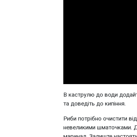
В каструлю до води додайт
та доведіть до кипіння.
Риби потрібно очистити від
невеликими шматочками. Д
маринад. Залиште настояти