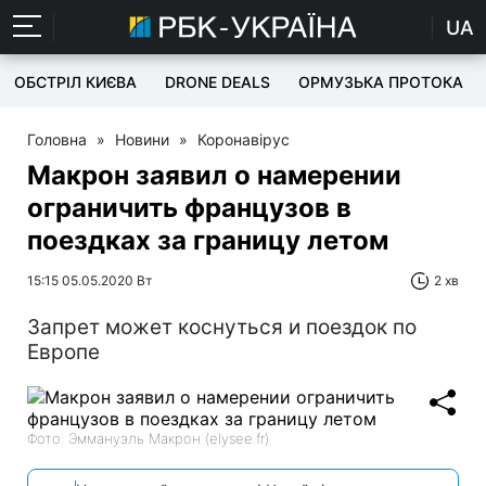
UA
ОБСТРІЛ КИЄВА
DRONE DEALS
ОРМУЗЬКА ПРОТОКА
Головна
»
Новини
»
Коронавірус
Макрон заявил о намерении
ограничить французов в
поездках за границу летом
15:15 05.05.2020 Вт
2 хв
Запрет может коснуться и поездок по
Европе
Фото: Эммануэль Макрон (elysee.fr)