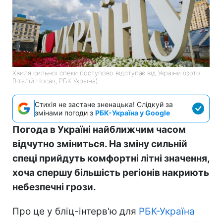
Хвиля сильної спеки поступово відступає від України (фото:
Віталій Носач, РБК-Україна)
Стихія не застане зненацька! Слідкуй за
змінами погоди з
РБК-Україна у Google
Погода в Україні найближчим часом
відчутно зміниться. На зміну сильній
спеці прийдуть комфортні літні значення,
хоча спершу більшість регіонів накриють
небезпечні грози.
Про це у бліц-інтерв'ю для
РБК-Україна