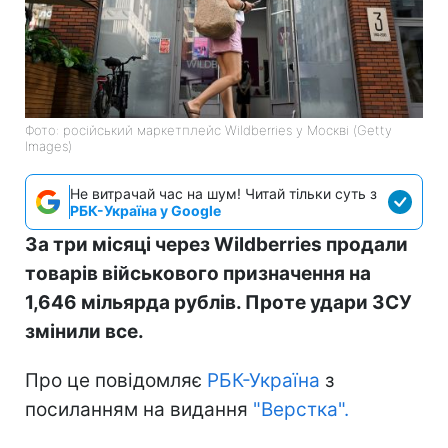
Фото: російський маркетплейс Wildberries у Москві (Getty
Images)
Не витрачай час на шум! Читай тільки суть з
РБК-Україна у Google
За три місяці через Wildberries продали
товарів військового призначення на
1,646 мільярда рублів. Проте удари ЗСУ
змінили все.
Про це повідомляє
РБК-Україна
з
посиланням на видання
"Верстка".