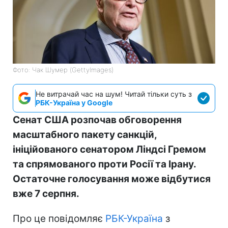
Фото: Чак Шумер (GettyImages)
Не витрачай час на шум! Читай тільки суть з
РБК-Україна у Google
Сенат США розпочав обговорення
масштабного пакету санкцій,
ініційованого сенатором Ліндсі Гремом
та спрямованого проти Росії та Ірану.
Остаточне голосування може відбутися
вже 7 серпня.
Про це повідомляє
РБК-Україна
з