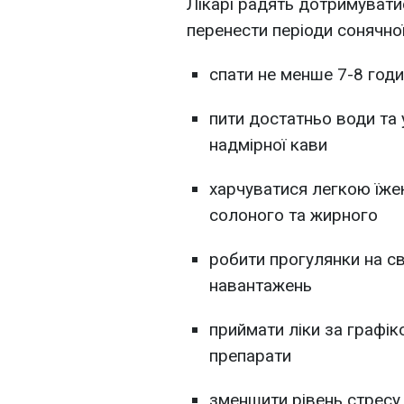
Лікарі радять дотримувати
перенести періоди сонячної
спати не менше 7-8 год
пити достатньо води та 
надмірної кави
харчуватися легкою їжею
солоного та жирного
робити прогулянки на св
навантажень
приймати ліки за графі
препарати
зменшити рівень стресу