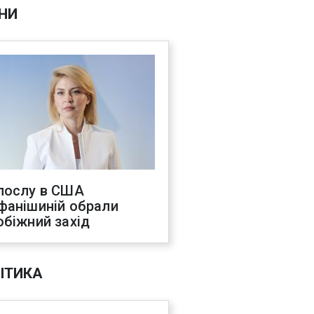
НИ
послу в США
фанішиній обрали
обіжний захід
ІТИКА