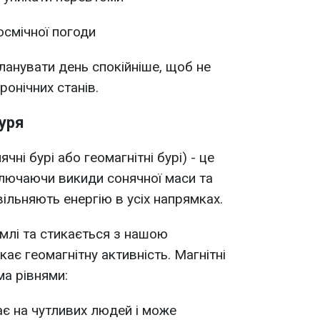
осмічної погоди
планувати день спокійніше, щоб не
онічних станів.
уря
чні бурі або геомагнітні бурі) - це
включаючи викиди сонячної маси та
вільняють енергію в усіх напрямках.
емлі та стикається з нашою
ає геомагнітну активність. Магнітні
ма рівнями:
є на чутливих людей і може