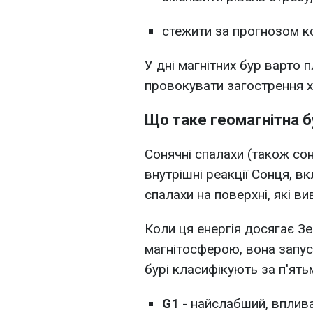
стежити за прогнозом к
У дні магнітних бур варто 
провокувати загострення хр
Що таке геомагнітна б
Сонячні спалахи (також соня
внутрішні реакції Сонця, 
спалахи на поверхні, які ви
Коли ця енергія досягає З
магнітосферою, вона запуск
бурі класифікують за п'ять
G1
- найслабший, вплива