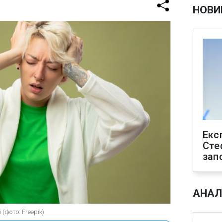
НОВИ
Екс
Сте
зап
АНАЛ
(фото: Freepik)