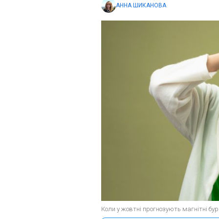
АННА ШИКАНОВА
Коли у жовтні прогнозують магнітні бурі 