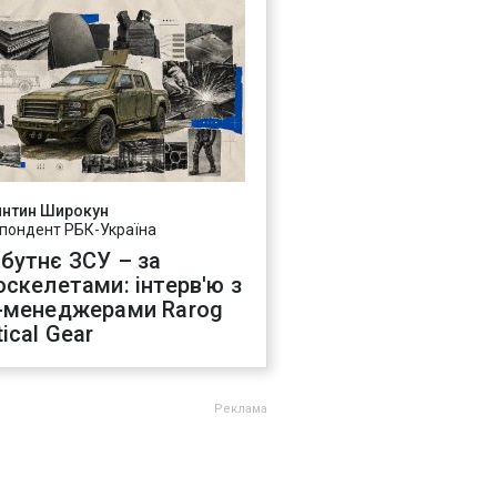
янтин Широкун
пондент РБК-Україна
бутнє ЗСУ – за
оскелетами: інтерв'ю з
-менеджерами Rarog
ical Gear