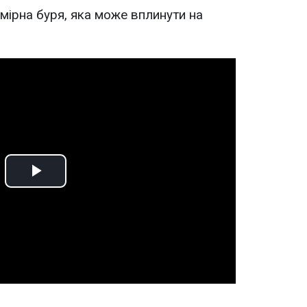
омірна буря, яка може вплинути на
Play
Video