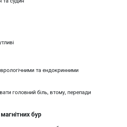
 та судин
утливі
неврологічними та ендокринними
вати головний біль, втому, перепади
 магнітних бур