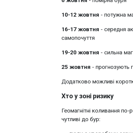
6 жовтня
- помірна буря
10-12 жовтня
- потужна ма
16-17 жовтня
- середня ак
самопочуття
19-20 жовтня
- сильна маг
25 жовтня
- прогнозують п
Додатково можливі коротк
Хто у зоні ризику
Геомагнітні коливання по-
чутливі до бур: