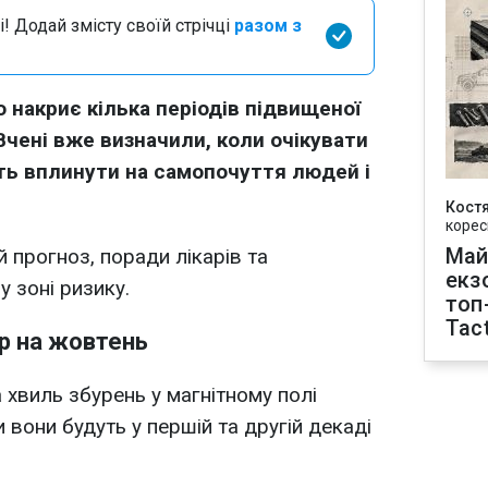
і! Додай змісту своїй стрічці
разом з
 накриє кілька періодів підвищеної
 Вчені вже визначили, коли очікувати
уть вплинути на самопочуття людей і
Кост
корес
Май
 прогноз, поради лікарів та
екз
у зоні ризику.
топ
Tact
р на жовтень
 хвиль збурень у магнітному полі
 вони будуть у першій та другій декаді