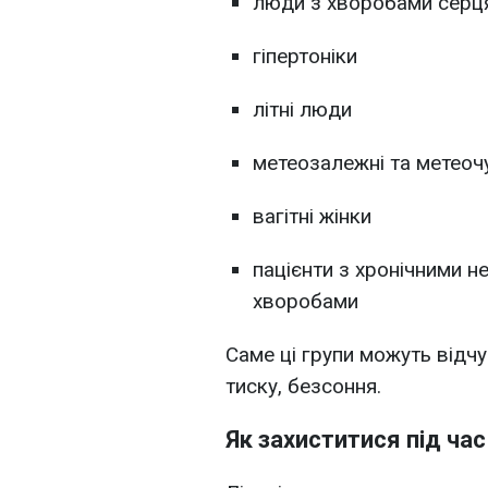
люди з хворобами серця
гіпертоніки
літні люди
метеозалежні та метеоч
вагітні жінки
пацієнти з хронічними 
хворобами
Саме ці групи можуть відчу
тиску, безсоння.
Як захиститися під час