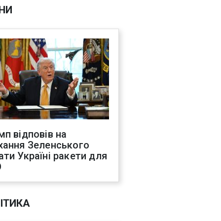
НИ
мп відповів на
хання Зеленського
ати Україні ракети для
О
ІТИКА