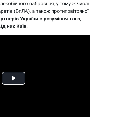
лекобійного озброєння, у тому ж числі
аратів (БпЛА), а також протиповітряної
ртнерів України є розуміння того,
ід них Київ
.
Play
Video