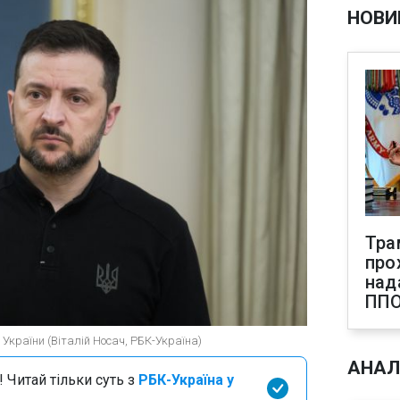
НОВИ
Тра
про
над
ПП
України (Віталій Носач, РБК-Україна)
АНАЛ
 Читай тільки суть з
РБК-Україна у