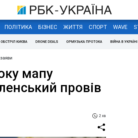
ПОЛІТИКА
БІЗНЕС
ЖИТТЯ
СПОРТ
WAVE
S
ОБСТРІЛ КИЄВА
DRONE DEALS
ОРМУЗЬКА ПРОТОКА
ВІЙНА В УКРАЇНІ
 заяви
оку мапу
еленський провів
2 хв