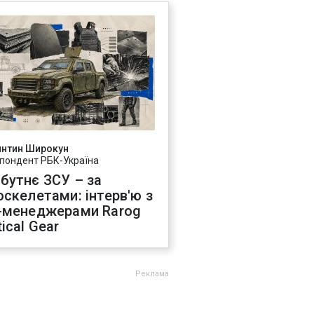
янтин Широкун
пондент РБК-Україна
бутнє ЗСУ – за
оскелетами: інтерв'ю з
-менеджерами Rarog
ical Gear