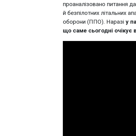
проаналізовано питання да
й безпілотних літальних ап
оборони (ППО). Наразі
у па
що саме сьогодні очікує в