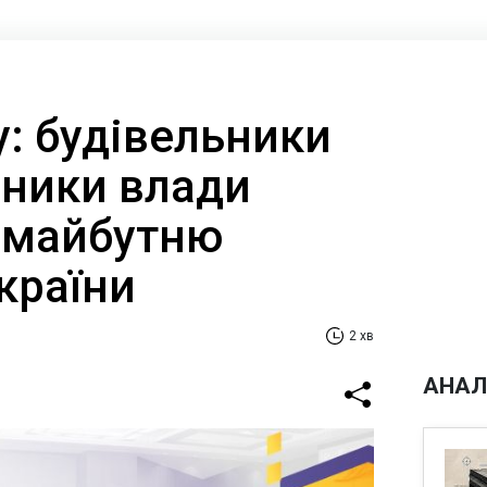
y: будівельники
вники влади
 майбутню
країни
2 хв
АНАЛ