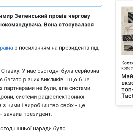
имир Зеленський провів чергову
нокомандувача. Вона стосувалася
раїна
з посиланням на президента під
Кост
корес
Ставку. У нас сьогодні була серйозна
Май
 багато різних викликів. І що б не
екз
с з партнерами не були, але системи
топ
Tact
дрони, системи радіоелектронної
 з ними і виробництво своїх - це
- заявив президент.
ьогоднішньої наради було