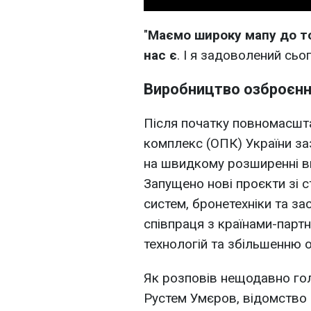
"
Маємо широку мапу до тог
нас є
. І я задоволений сьо
Виробництво озброєння
Після початку повномасшт
комплекс (ОПК) України з
на швидкому розширенні ви
Запущено нові проєкти зі с
систем, бронетехніки та за
співпраця з країнами-пар
технологій та збільшенню о
Як розповів нещодавно гол
Рустем Умєров, відомство