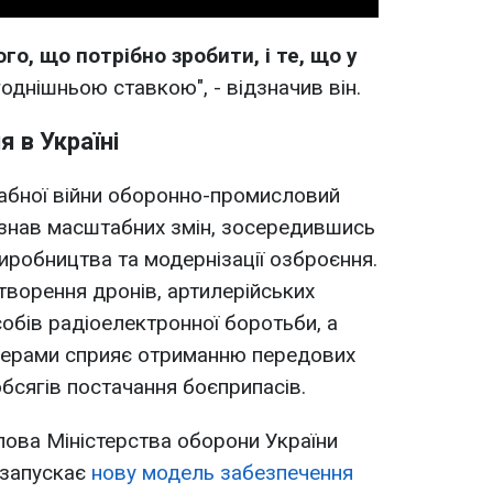
о, що потрібно зробити, і те, що у
годнішньою ставкою", - відзначив він.
 в Україні
абної війни оборонно-промисловий
азнав масштабних змін, зосередившись
робництва та модернізації озброєння.
творення дронів, артилерійських
собів радіоелектронної боротьби, а
тнерами сприяє отриманню передових
бсягів постачання боєприпасів.
ова Міністерства оборони України
 запускає
нову модель забезпечення