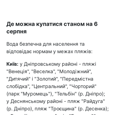
Де можна купатися станом на 6
серпня
Вода безпечна для населення та
відповідає нормам у межах пляжів:
Київ:
у Дніпровському районі - пляжі
"Венеція", "Веселка", "Молодіжний",
"Дитячий" і "Золотий", "Передмістна
слобідка", "Центральний", "Чорторий"
(парк "Муромець"), "Тельбін" (р. Дніпро);
у Деснянському районі - пляж "Райдуга"
(р. Дніпро), пляж "Троєщина" (р. Десенка);