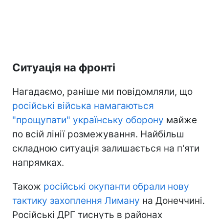
Ситуація на фронті
Нагадаємо, раніше ми повідомляли, що
російські війська намагаються
"прощупати" українську оборону
майже
по всій лінії розмежування. Найбільш
складною ситуація залишається на п'яти
напрямках.
Також
російські окупанти обрали нову
тактику захоплення Лиману
на Донеччині.
Російські ДРГ тиснуть в районах