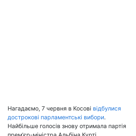
Нагадаємо, 7 червня в Косові
відбулися
дострокові парламентські вибори
.
Найбільше голосів знову отримала партія
прем'єр-міністра Альбіна Курті