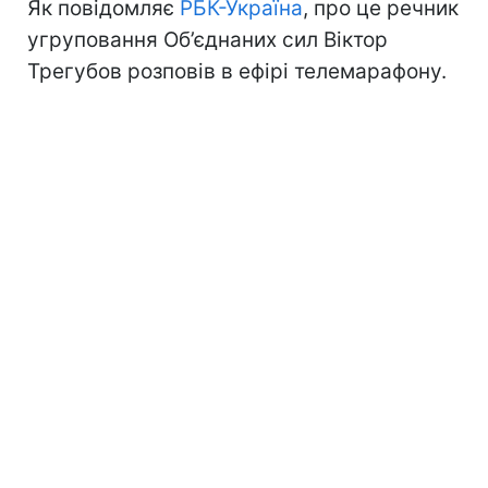
Як повідомляє
РБК-Україна
, про це речник
угруповання Об’єднаних сил Віктор
Трегубов розповів в ефірі телемарафону.