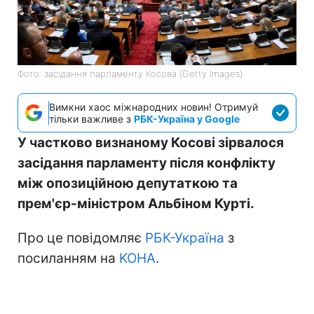
Фото: засідання парламенту Косова (Getty Images)
Вимкни хаос міжнародних новин! Отримуй
тільки важливе з
РБК-Україна у Google
У частково визнаному Косові зірвалося
засідання парламенту після конфлікту
між опозиційною депутаткою та
прем'єр-міністром Альбіном Курті.
Про це повідомляє
РБК-Україна
з
посиланням на
KOHA
.