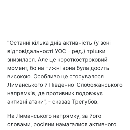
"Останні кілька днів активність (у зоні
відповідальності УОС - ред.) трішки
знизилася. Але це короткостроковий
момент, бо на тижні вона була досить
високою. Особливо це стосувалося
Лиманського й Південно-Слобожанського
напрямків, де противник подовжує
активні атаки", - сказав Трегубов.
На Лиманського напрямку, за його
словами, росіяни намагалися активного