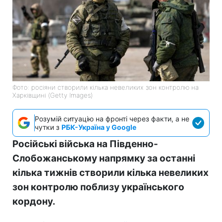
Фото: росіяни створили кілька невеликих зон контролю на
Харківщині (Getty Images)
Розумій ситуацію на фронті через факти, а не
чутки з
РБК-Україна у Google
Російські війська на Південно-
Слобожанському напрямку за останні
кілька тижнів створили кілька невеликих
зон контролю поблизу українського
кордону.