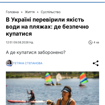
Головна
»
Життя
»
Суспільство
В Україні перевірили якість
води на пляжах: де безпечно
купатися
12:51 09.08.2026 Нд
4 хв
А де купатися заборонено?
ТЕТЯНА СТЕПАНОВА