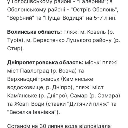
у Голосіївському районі - "Галерний"; в
Оболонському районі - "Острів Оболонь",
"Вербний" та "Пуща-Водиця" на 5-7 лінії.
Волинська область:
пляжі м. Ковель (р.
Турія), м. Берестечко Луцького району (р.
Стир).
Дніпропетровська область:
міські пляжі
міст Павлоград (р. Вовча) та
Верхньодніпровськ (Кам'янське
водосховище, р. Дніпро), пляжі міст
Кам’янське (р. Дніпро), Самар (р. Самара)
та Жовті Води (ставки "Дитячий пляж" та
"Веселка Іванівка").
Сстаном на 30 липня вода відповідала