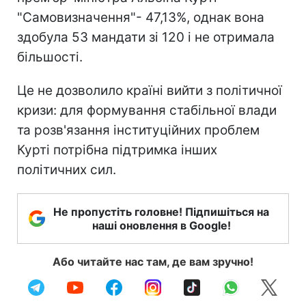
"Самовизначення"- 47,13%, однак вона
здобула 53 мандати зі 120 і не отримала
більшості.
Це не дозволило країні вийти з політичної
кризи: для формування стабільної влади
та розв'язання інституційних проблем
Курті потрібна підтримка інших
політичних сил.
Не пропустіть головне! Підпишіться на
наші оновлення в Google!
Або читайте нас там, де вам зручно!