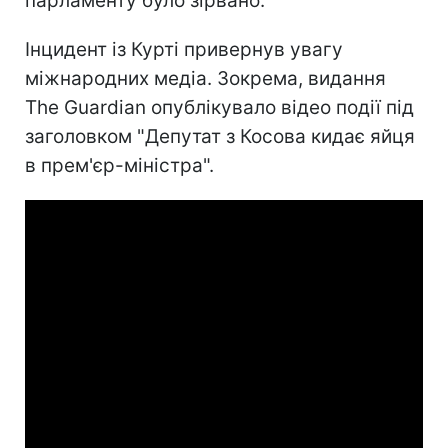
парламенту було зірвано.
Інцидент із Курті привернув увагу
міжнародних медіа. Зокрема, видання
The Guardian опублікувало відео події під
заголовком "Депутат з Косова кидає яйця
в прем'єр-міністра".