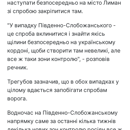
наступати безпосередньо на місто Лиман
зі спробою закріпитися там.
"У випадку Південно-Слобожанського -
це спроба вклинитися і знайти якісь
щілини безпосередньо на українському
кордоні, щоби створити там невеликі, але
все ж таки зони контролю", - розповів
речник.
Трегубов зазначив, що в обох випадках у
цілому вдається запобігати спробам
ворога.
Водночас на Південно-Слобожанському
напрямку саме за останні кілька тижнів
декілька нових зон контролю росіян все ж