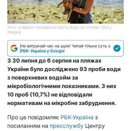
Фото: в Україні перевірили якість води на пляжах (Getty
Images)
Не витрачай час на шум! Читай тільки суть з
РБК-Україна у Google
З 30 липня до 6 серпня на пляжах
України було досліджено 93 проби води
з поверхневих водойм за
мікробіологічними показниками. З них
10 проб (10,7%) не відповідали
нормативам на мікробне забруднення.
Про це повідомляє
РБК-Україна
з
посиланням на
пресслужбу
Центру