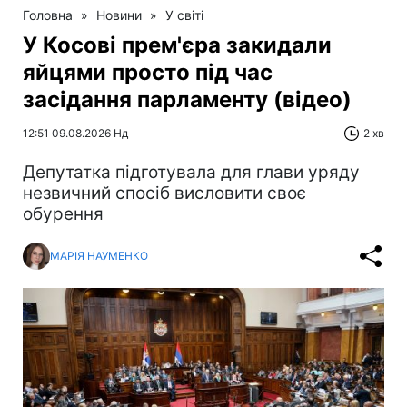
Головна
»
Новини
»
У світі
У Косові прем'єра закидали
яйцями просто під час
засідання парламенту (відео)
12:51 09.08.2026 Нд
2 хв
Депутатка підготувала для глави уряду
незвичний спосіб висловити своє
обурення
МАРІЯ НАУМЕНКО