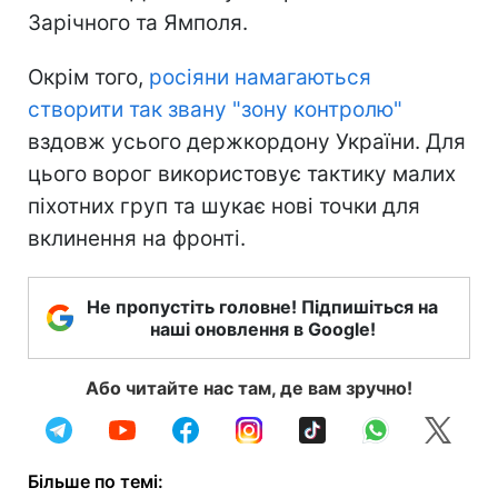
Зарічного та Ямполя.
Окрім того,
росіяни намагаються
створити так звану "зону контролю"
вздовж усього держкордону України. Для
цього ворог використовує тактику малих
піхотних груп та шукає нові точки для
вклинення на фронті.
Не пропустіть головне! Підпишіться на
наші оновлення в Google!
Або читайте нас там, де вам зручно!
Більше по темі: