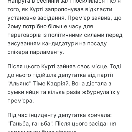
Напруга в сесійній залі посилилася після
того, як Курті запропонував відкласти
установче засідання. Прем'єр заявив, що
йому потрібно більше часу для
переговорів із політичними силами перед
висуванням кандидатури на посаду
спікера парламенту.
Після цього Курті зайняв своє місце. Тоді
до нього підійшла депутатка від партії
"Альянс" Тіме Кадріяй. Вона дістала з
сумки яйця та кілька разів жбурнула їх у
прем'єра.
Під час інциденту депутатка кричала:
"Ганьба, ганьба". Після цього засідання