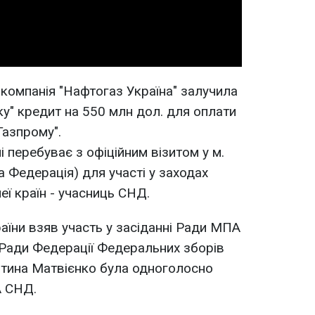
компанія "Нафтогаз Україна" залучила
ку" кредит на 550 млн дол. для оплати
Газпрому".
 перебуває з офіційним візитом у м.
 Федерація) для участі у заходах
ї країн - учасниць СНД.
аїни взяв участь у засіданні Ради МПА
 Ради Федерації Федеральних зборів
нтина Матвієнко була одноголосно
 СНД.