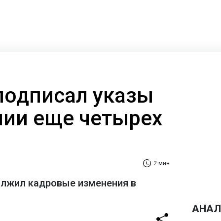
подписал указы
нии еще четырех
2 мин
олжил кадровые изменения в
АНАЛ