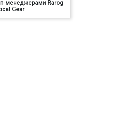
оп-менеджерами Rarog
ical Gear