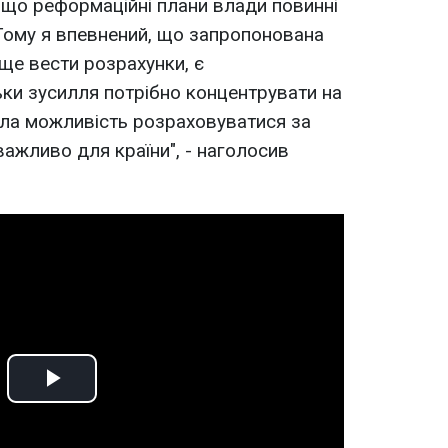
 що реформаційні плани влади повинні
 "Тому я впевнений, що запропонована
аще вести розрахунки, є
ки зусилля потрібно концентрувати на
ула можливість розраховуватися за
 важливо для країни", - наголосив
Play
Video