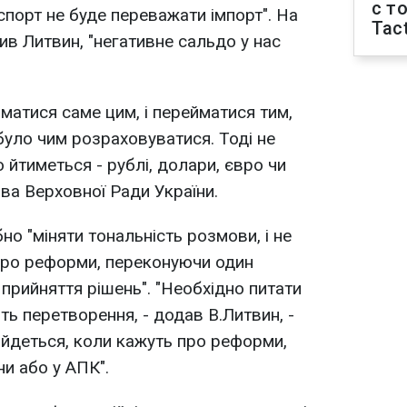
с т
спорт не буде переважати імпорт". На
Tact
ив Литвин, "негативне сальдо у нас
матися саме цим, і перейматися тим,
було чим розраховуватися. Тоді не
 йтиметься - рублі, долари, євро чи
ова Верховної Ради України.
но "міняти тональність розмови, і не
про реформи, переконуючи один
 прийняття рішень". "Необхідно питати
ь перетворення, - додав В.Литвин, -
 йдеться, коли кажуть про реформи,
и або у АПК".