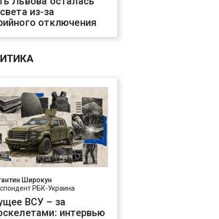
ть Львова осталась
 света из-за
рийного отключения
ИТИКА
тантин Широкун
спондент РБК-Украина
ущее ВСУ – за
оскелетами: интервью