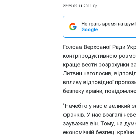
22:29 09.11.2011 Ср
Не трать время на шум!
Google
Голова Верховної Ради Ук
контрпродуктивною розмову
краще вести розрахунки за
Литвин наголосив, відпові
впливу відповідної пропози
безпеку країни, повідомля
"Начебто у нас є великий 
франків. У нас взагалі нев
зауважив він. Тому, на дум
економічній безпеці країни 