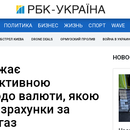
ПОЛИТИКА
БИЗНЕС
ЖИЗНЬ
СПОРТ
WAVE
БСТРЕЛ КИЕВА
DRONE DEALS
ОРМУЗСКИЙ ПРОЛИВ
ВОЙНА В УКРАИ
НОВО
жає
уктивною
до валюти, якою
зрахунки за
газ