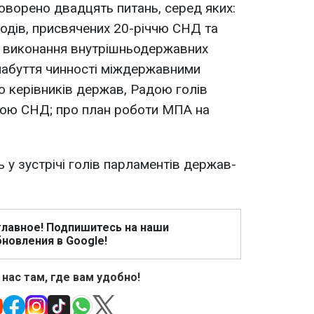
говорено двадцять питань, серед яких:
аходів, присвячених 20-річчю СНД та
та виконання внутрішньодержавних
набуття чинності міждержавними
 керівників держав, Радою голів
дою СНД; про план роботи МПА на
 у зустрічі голів парламентів держав-
главное! Подпишитесь на наши
новления в Google!
 нас там, где вам удобно!