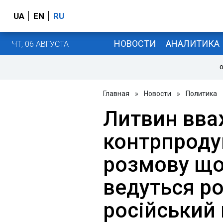
UA
EN
RU
НОВОСТИ
АНАЛИТИКА
ЧТ, 06 АВГУСТА
О
Главная
»
Новости
»
Политика
Литвин вва
контрпрод
розмову що
ведуться ро
російський 