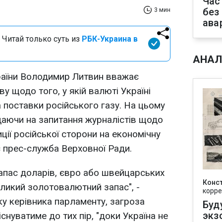
Час
без
3 мин
ава
 Читай только суть из
РБК-Украина в
АНАЛ
раїни Володимир Литвин вважає
 щодо того, у якій валюті Україні
 поставки російського газу. На цьому
даючи на запитання журналістів щодо
ції російської сторони на економічну
є прес-служба Верховної Ради.
запас доларів, євро або швейцарських
Конс
еликий золотовалютний запас", -
корре
ку керівника парламенту, загроза
Буд
экз
існуватиме до тих пір, "доки Україна не