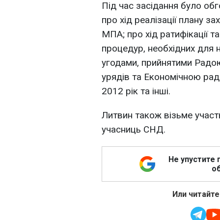
Під час засідання було об
про хід реалізації плану з
МПА; про хід ратифікації 
процедур, необхідних для 
угодами, прийнятими Радою
урядів та Економічною ра
2012 рік та інші.
Литвин також візьме участь
учасниць СНД.
Не упустите 
об
Или читайте