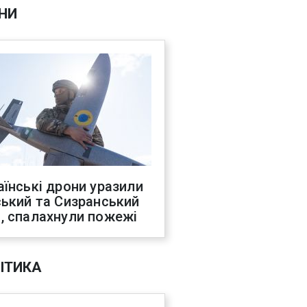
НИ
аїнські дрони уразили
ський та Сизранський
, спалахнули пожежі
ІТИКА