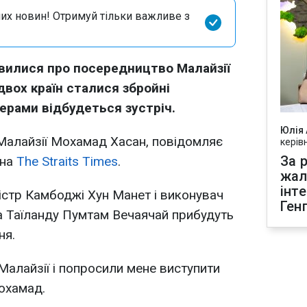
их новин! Отримуй тільки важливе з
вилися про посередництво Малайзії
 двох країн сталися збройні
дерами відбудеться зустріч.
Юлія
Малайзії Мохамад Хасан, повідомляє
керів
За р
 на
The Straits Times
.
жал
інт
ністр Камбоджі Хун Манет і виконувач
Ген
ра Таїланду Пумтам Вечаячай прибудуть
ня.
Малайзії і попросили мене виступити
охамад.