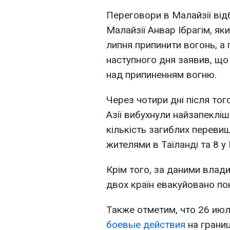
Переговори в Малайзії відб
Малайзії Анвар Ібрагім, я
липня припинити вогонь, 
наступного дня заявив, щ
над припиненням вогню.
Через чотири дні після тог
Азії вибухнули найзапекліші
кількість загиблих переви
жителями в Таїланді та 8 у
Крім того, за даними влади
двох країн евакуйовано пон
Также отметим, что 26 ию
боевые действия
на грани