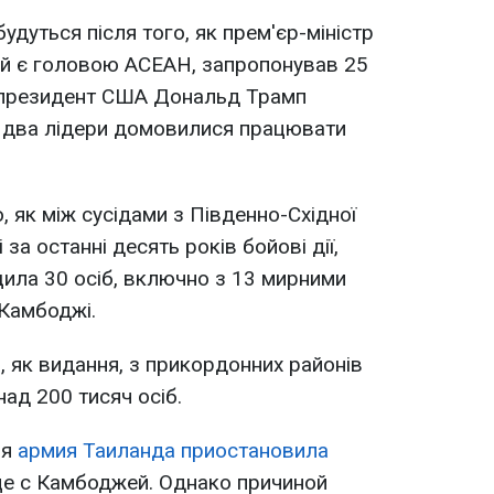
удуться після того, як прем'єр-міністр
кий є головою ACEAH, запропонував 25
а президент США Дональд Трамп
о два лідери домовилися працювати
о, як між сусідами з Південно-Східної
 за останні десять років бойові дії,
щила 30 осіб, включно з 13 мирними
 Камбоджі.
, як видання, з прикордонних районів
ад 200 тисяч осіб.
ля
армия Таиланда приостановила
це с Камбоджей. Однако причиной