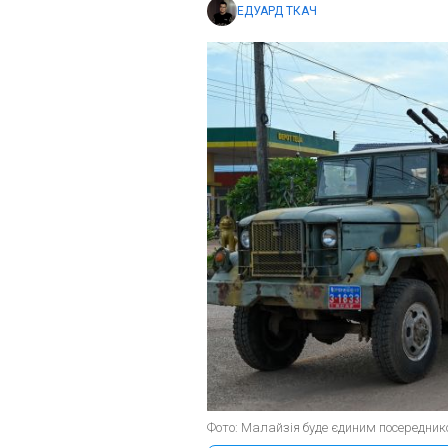
ЕДУАРД ТКАЧ
Фото: Малайзія буде єдиним посереднико