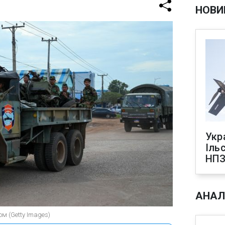
НОВИ
Укр
Іль
НПЗ
АНАЛ
м (Getty Images)