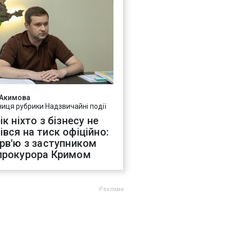
 Акимова
ниця рубрики Надзвичайні події
ік ніхто з бізнесу не
івся на тиск офіційно:
ерв'ю з заступником
прокурора Кримом