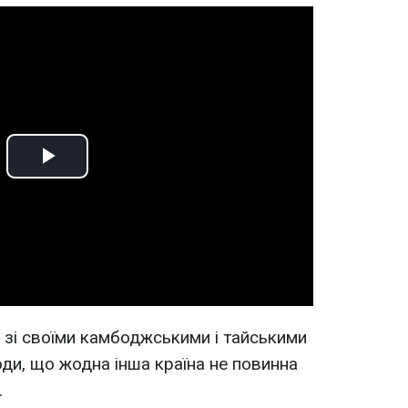
Play
Video
 зі своїми камбоджськими і тайськими
оди, що жодна інша країна не повинна
.