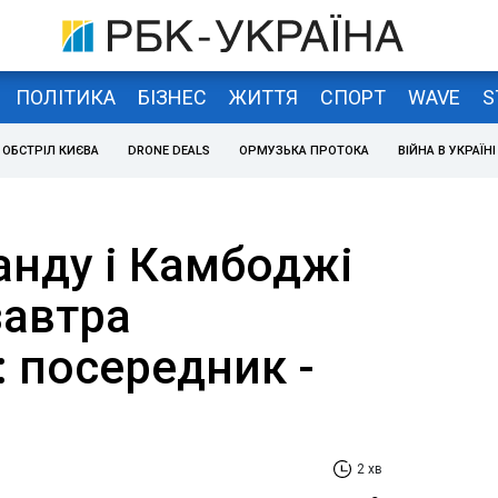
ПОЛІТИКА
БІЗНЕС
ЖИТТЯ
СПОРТ
WAVE
S
ОБСТРІЛ КИЄВА
DRONE DEALS
ОРМУЗЬКА ПРОТОКА
ВІЙНА В УКРАЇНІ
анду і Камбоджі
завтра
 посередник -
2 хв