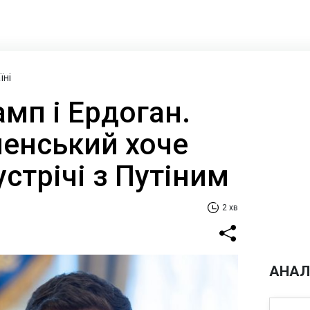
їні
мп і Ердоган.
ленський хоче
устрічі з Путіним
2 хв
АНАЛ