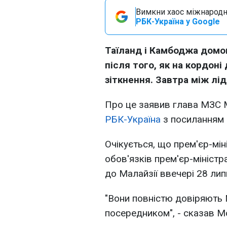
Вимкни хаос міжнародн
РБК-Україна у Google
Таїланд і Камбоджа домо
після того, як на кордоні
зіткнення. Завтра між лі
Про це заявив глава МЗС 
РБК-Україна
з посиланням
Очікується, що прем'єр-мі
обов'язків прем'єр-мініст
до Малайзії ввечері 28 лип
"Вони повністю довіряють 
посередником", - сказав М