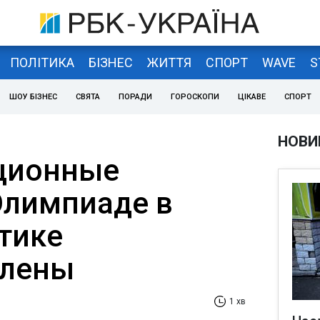
ПОЛІТИКА
БІЗНЕС
ЖИТТЯ
СПОРТ
WAVE
S
ШОУ БІЗНЕС
СВЯТА
ПОРАДИ
ГОРОСКОПИ
ЦІКАВЕ
СПОРТ
НОВИ
ционные
Олимпиаде в
етике
влены
1 хв