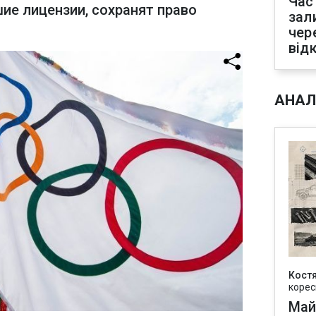
Час
ие лицензии, сохранят право
зал
чер
від
АНАЛ
Кост
корес
Май