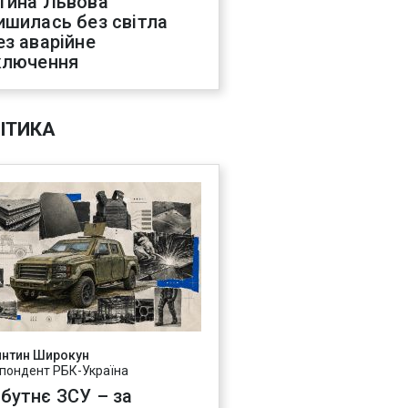
тина Львова
ишилась без світла
ез аварійне
ключення
ІТИКА
янтин Широкун
пондент РБК-Україна
бутнє ЗСУ – за