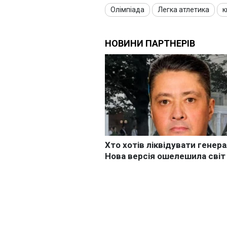
Олімпіада
Легка атлетика
к