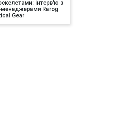
оскелетами: інтерв'ю з
-менеджерами Rarog
ical Gear