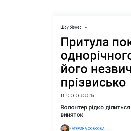
Шоу бізнес
»
Притула по
однорічного
його незви
прізвисько
11:40 03.08.2026 Пн
Волонтер рідко ділиться
виняток
КАТЕРИНА СОБКОВА