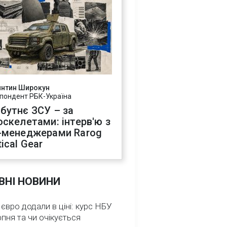
янтин Широкун
пондент РБК-Україна
бутнє ЗСУ – за
оскелетами: інтерв'ю з
-менеджерами Rarog
ical Gear
ВНІ НОВИНИ
 євро додали в ціні: курс НБУ
рпня та чи очікується