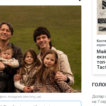
Кост
корес
Май
екз
топ
Tact
ГОЛО
Долар і
ото: instagram.com/siriy_ua)
на 7 се