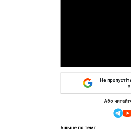
Не пропустіт
о
Або читайте
Більше по темі: