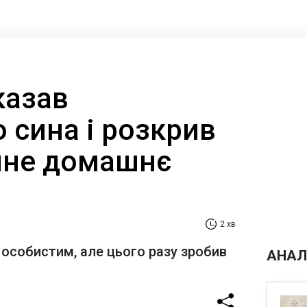
казав
 сина і розкрив
чне домашнє
2 хв
 особистим, але цього разу зробив
АНАЛ