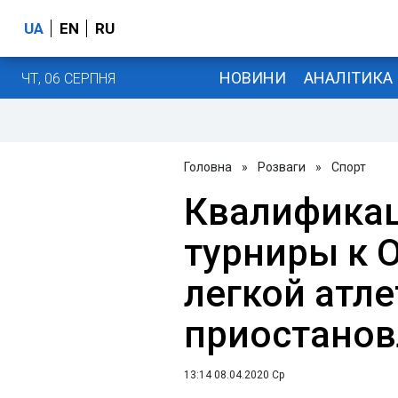
UA
EN
RU
НОВИНИ
АНАЛІТИКА
ЧТ, 06 СЕРПНЯ
Головна
»
Розваги
»
Спорт
Квалифика
турниры к 
легкой атл
приостано
13:14 08.04.2020 Ср