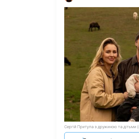
Сергій Притула з дружиною та дітьми (ф