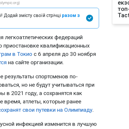
екз
lympic.org)
топ
Tact
і! Додай змісту своїй стрічці
разом з
я легкоатлетических федераций
а о приостановке квалификационных
грам в Токио
с 6 апреля до 30 ноября
тся
на сайте организации.
се результаты спортсменов по-
ваться, но не будут учитываться при
ы в 2021 году, а сохранятся как
е время, атлеты, которые ранее
сохранят свои путевки на Олимпиаду
.
русной инфекцией изменится в лучшую