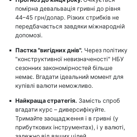
помірна девальвація гривні до рівня
44–45 грн/долар. Різких стрибків не
передбачається завдяки міжнародній
допомозі.
Пастка "вигідних днів".
Через політику
"конструктивної невизначеності" НБУ
сезонних закономірностей більше
немає. Вгадати ідеальний момент для
купівлі валюти неможливо.
Найкраща стратегія.
Замість спроб
вгадати курс – диверсифікуйте.
Тримайте заощадження і в гривні (у
прибуткових інструментах), і у валюті,
залежно від ваших цілей.