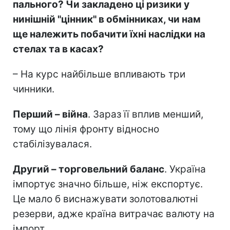
пального? Чи закладено ці ризики у
нинішній "цінник" в обмінниках, чи нам
ще належить побачити їхні наслідки на
стелах та в касах?
– На курс найбільше впливають три
чинники.
Перший – війна
. Зараз її вплив менший,
тому що лінія фронту відносно
стабілізувалася.
Другий – торговельний баланс
. Україна
імпортує значно більше, ніж експортує.
Це мало б виснажувати золотовалютні
резерви, адже країна витрачає валюту на
імпорт.