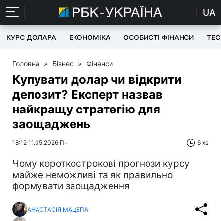
UA
КУРС ДОЛАРА
ЕКОНОМІКА
ОСОБИСТІ ФІНАНСИ
TEC
Головна
»
Бізнес
»
Фінанси
Купувати долар чи відкрити
депозит? Експерт назвав
найкращу стратегію для
заощаджень
18:12 11.05.2026 Пн
6 хв
Чому короткострокові прогнози курсу
майже неможливі та як правильно
формувати заощадження
АНАСТАСІЯ МАЦЕПА