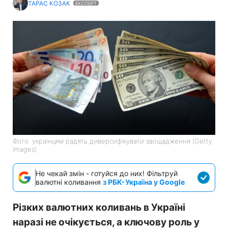
ТАРАС КОЗАК
ЕКСПЕРТ
Фото: українцям радять диверсифікувати заощадження (Getty
Images)
Не чекай змін - готуйся до них! Фільтруй
валютні коливання
з РБК-Україна у Google
Різких валютних коливань в Україні
наразі не очікується, а ключову роль у