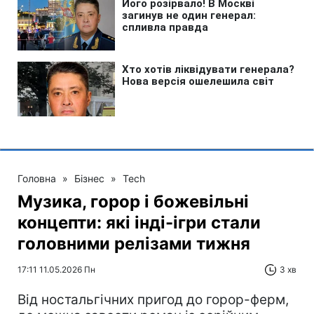
Головна
»
Бізнес
»
Tech
Музика, горор і божевільні
концепти: які інді-ігри стали
головними релізами тижня
17:11 11.05.2026 Пн
3 хв
Від ностальгічних пригод до горор-ферм,