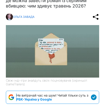
де можна завести роман із серійним
вбивцею: чим здивує травень 2026?
ОЛЬГА ЗАВАДА
Свіжі інді-ігри знайдуть своїх поціновувачів (скриншот:
GameTrailers)
Не витрачай час на шум! Читай тільки суть з
РБК-Україна у Google