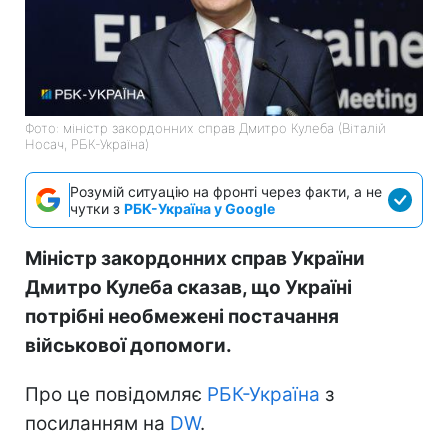
Фото: міністр закордонних справ Дмитро Кулеба (Віталій
Носач, РБК-Україна)
Розумій ситуацію на фронті через факти, а не
чутки з
РБК-Україна у Google
Міністр закордонних справ України
Дмитро Кулеба сказав, що Україні
потрібні необмежені постачання
військової допомоги.
Про це повідомляє
РБК-Україна
з
посиланням на
DW
.