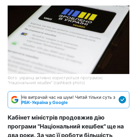
Фото: українці активно користуються програмою
"Національний кешбек" (cashback photo)
Не витрачай час на шум! Читай тільки суть з
РБК-Україна у Google
Кабінет міністрів продовжив дію
програми "Національний кешбек" ще на
два роки. За час її роботи більшість