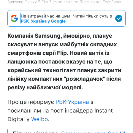
Samsung Galaxy Z Flip 7 (скриншот: YouTube-канал TechRadar)
Не витрачай час на шум! Читай тільки суть з
РБК-Україна у Google
Компанія Samsung, ймовірно, планує
скасувати випуск майбутніх складних
смартфонів серії Flip. Новий витік із
ланцюжка поставок вказує на те, що
корейський техногігант планує закрити
лінійку компактних "розкладачок" після
релізу найближчої моделі.
Про це інформує
РБК-Україна
з
посиланням на пост інсайдера Instant
Digital у
Weibo
.