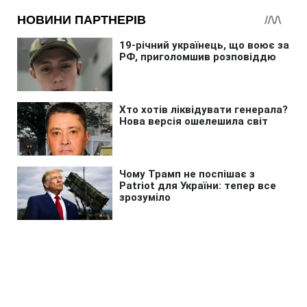
Головна
»
Бізнес
»
Фінанси
Долар злетів, євро падає: