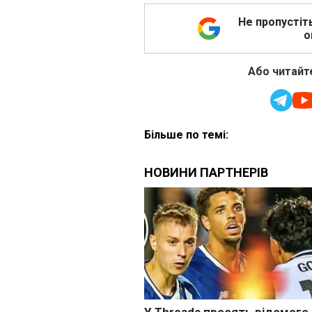
Не пропустіт
о
Або читайте
Більше по темі: