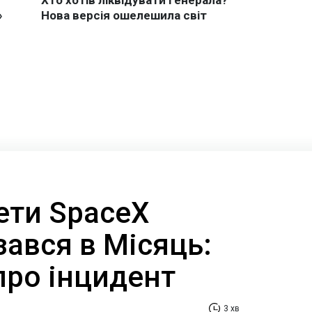
ети SpaceX
ізався в Місяць:
про інцидент
3 хв