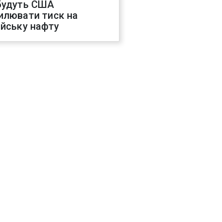
будуть США
илювати тиск на
ійську нафту