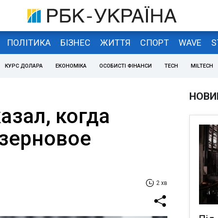
ПОЛІТИКА
БІЗНЕС
ЖИТТЯ
СПОРТ
WAVE
S
КУРС ДОЛАРА
ЕКОНОМІКА
ОСОБИСТІ ФІНАНСИ
TECH
MILTECH
НОВИ
азал, когда
 зерновое
е
2 хв