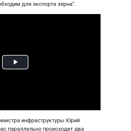
бходим для экспорта зерна".
Play
Video
министра инфраструктуры Юрий
час параллельно происходит два