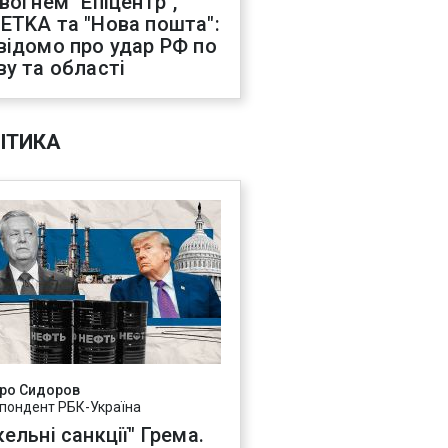
 вогнем "Епіцентр",
ETKA та "Нова пошта":
відомо про удар РФ по
ву та області
ІТИКА
ро Сидоров
пондент РБК-Україна
ельні санкції" Грема.