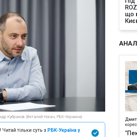
Під
ROZ
що 
Киє
АНАЛ
ндр Кубраков (Виталий Носач, РБК-Украина)
Дмит
корес
 Читай тільки суть з
РБК-Україна у
"Пек