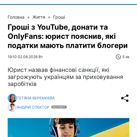
Головна
»
Життя
»
Гроші
Гроші з YouTube, донати та
OnlyFans: юрист пояснив, які
податки мають платити блогери
19:10 02.06.2026 Вт
5 хв
Юрист назвав фінансові санкції, які
загрожують українцям за приховування
заробітків
ТЕТЯНА ВЕРЕМЄЄВА
АНДРІЙ СПЕКТОР
ЕКСПЕРТ