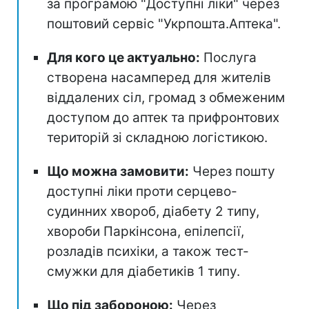
за програмою "Доступні ліки" через
поштовий сервіс "Укрпошта.Аптека".
Для кого це актуально:
Послуга
створена насамперед для жителів
віддалених сіл, громад з обмеженим
доступом до аптек та прифронтових
територій зі складною логістикою.
Що можна замовити:
Через пошту
доступні ліки проти серцево-
судинних хвороб, діабету 2 типу,
хвороби Паркінсона, епілепсії,
розладів психіки, а також тест-
смужки для діабетиків 1 типу.
Що під забороною:
Через