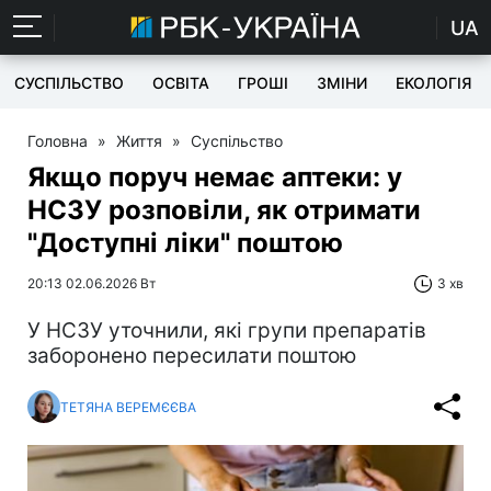
UA
СУСПІЛЬСТВО
ОСВІТА
ГРОШІ
ЗМІНИ
ЕКОЛОГІЯ
Головна
»
Життя
»
Суспільство
Якщо поруч немає аптеки: у
НСЗУ розповіли, як отримати
"Доступні ліки" поштою
20:13 02.06.2026 Вт
3 хв
У НСЗУ уточнили, які групи препаратів
заборонено пересилати поштою
ТЕТЯНА ВЕРЕМЄЄВА