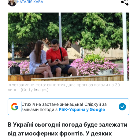
НАТАЛІЯ КАВА
Ілюстративне фото: синоптик дала прогноз погоди на 30
липня (Getty Images)
Стихія не застане зненацька! Слідкуй за
змінами погоди з
РБК-Україна у Google
В Україні сьогодні погода буде залежати
від атмосферних фронтів. У деяких