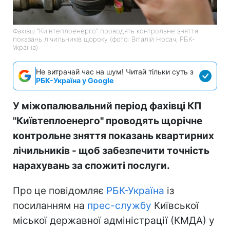
Фахівці "Київтеплоенерго" проводять контрольне зняття
показань лічильників щороку (фото: Віталій Носач, РБК-
Україна)
Не витрачай час на шум! Читай тільки суть з
РБК-Україна у Google
У міжопалювальний період фахівці КП
"Київтеплоенерго" проводять щорічне
контрольне зняття показань квартирних
лічильників - щоб забезпечити точність
нарахувань за спожиті послуги.
Про це повідомляє
РБК-Україна
із
посиланням на
прес-службу
Київської
міської державної адміністрації (КМДА) у