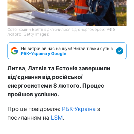
Фото: країни Балтії відключилися від енергомережі РФ 8
лютого (Getty Images)
Не витрачай час на шум! Читай тільки суть з
РБК-Україна у Google
Литва, Латвія та Естонія завершили
від'єднання від російської
енергосистеми 8 лютого. Процес
пройшов успішно.
Про це повідомляє
РБК-Україна
з
посиланням на
LSM
.