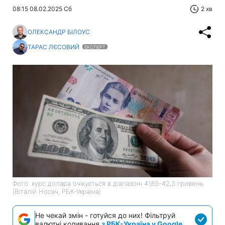
08:15 08.02.2025 Сб
2 хв
ОЛЕКСАНДР БІЛОУС
ТАРАС ЛЄСОВИЙ
ЕКСПЕРТ
Фото: курс долара очікується в діапазоні 41,65-42,3 гривень
(Віталій Носач, РБК-Україна)
Не чекай змін - готуйся до них! Фільтруй
валютні коливання
з РБК-Україна у Google