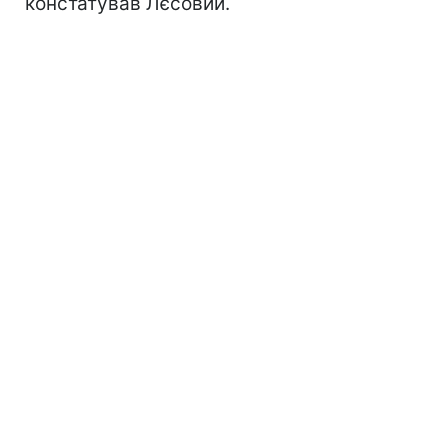
констатував Лєсовий.