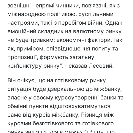
зовнішні непрямі чинники, пов’язані, як з
міжнародною політикою, суспільними
настроями, так і з перебігом війни. Однак
емоційний складник на валютному ринку
не буде тривким: економічні фактори, такі
як, приміром, співвідношення попиту та
пропозиції, формують загальну
кон’юнктуру ринку", - сказав Лєсовий.
Він очікує, що на готівковому ринку
ситуація буде дзеркальною до міжбанку,
власне у своєму курсоутворенні банки та
обмінні пункти відштовхуватимуться
саме від курсів міжбанку. Різниця між
курсами безготівкового та готівкового
ринку залишиться в межах 0,3 грн, що