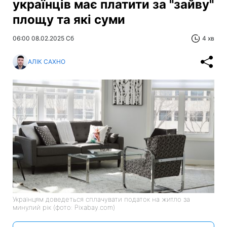
українців має платити за "зайву"
площу та які суми
06:00 08.02.2025 Сб
4 хв
АЛІК САХНО
Українцям доведеться сплачувати податок на житло за
минулий рік (фото: Pixabay.com)