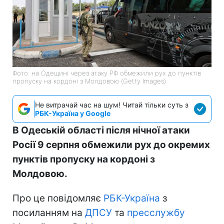
Фото: на Одещині через атаку РФ обмежили рух до пунктів
пропуску на кордоні з Молдовою (Getty Images)
Не витрачай час на шум! Читай тільки суть з
РБК-Україна у Google
В Одеській області після нічної атаки
Росії 9 серпня обмежили рух до окремих
пунктів пропуску на кордоні з
Молдовою.
Про це повідомляє
РБК-Україна
з
посиланням на
ДПСУ
та
пресслужбу