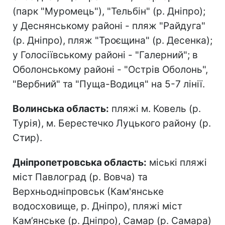
(парк "Муромець"), "Тельбін" (р. Дніпро);
у Деснянському районі - пляж "Райдуга"
(р. Дніпро), пляж "Троєщина" (р. Десенка);
у Голосіївському районі - "Галерний"; в
Оболонському районі - "Острів Оболонь",
"Вербний" та "Пуща-Водиця" на 5-7 лінії.
Волинська область:
пляжі м. Ковель (р.
Турія), м. Берестечко Луцького району (р.
Стир).
Дніпропетровська область:
міські пляжі
міст Павлоград (р. Вовча) та
Верхньодніпровськ (Кам'янське
водосховище, р. Дніпро), пляжі міст
Кам’янське (р. Дніпро), Самар (р. Самара)