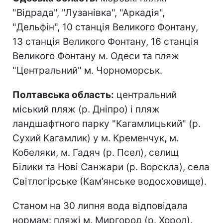
"Відрада", "Лузанівка", "Аркадія",
"Дельфін", 10 станція Великого Фонтану,
13 станція Великого Фонтану, 16 станція
Великого Фонтану м. Одеси та пляж
"Центральний" м. Чорноморськ.
Полтавська область:
центральний
міський пляж (р. Дніпро) і пляж
ландшафтного парку "Кагамлицький" (р.
Сухий Кагамлик) у м. Кременчук, м.
Кобеляки, м. Гадяч (р. Псел), селищ
Білики та Нові Санжари (р. Ворскла), села
Світлогірське (Кам’янське водосховище).
Станом на 30 липня вода відповідала
нормам: пляжі м. Миргород (р. Хорол).