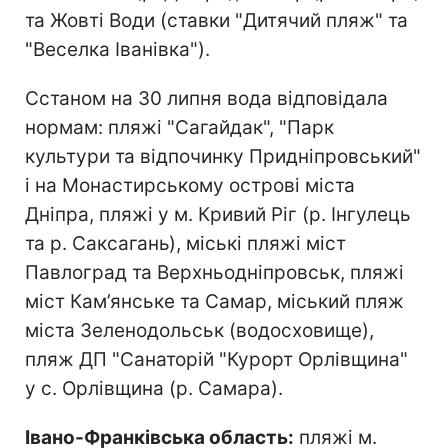
та Жовті Води (ставки "Дитячий пляж" та
"Веселка Іванівка").
Сстаном на 30 липня вода відповідала
нормам: пляжі "Сагайдак", "Парк
культури та відпочинку Придніпровський"
і на Монастирському острові міста
Дніпра, пляжі у м. Кривий Ріг (р. Інгулець
та р. Саксагань), міські пляжі міст
Павлоград та Верхньодніпровськ, пляжі
міст Кам’янське та Самар, міський пляж
міста Зеленодольськ (водосховище),
пляж ДП "Санаторій "Курорт Орлівщина"
у с. Орлівщина (р. Самара).
Івано-Франківська область:
пляжі м.