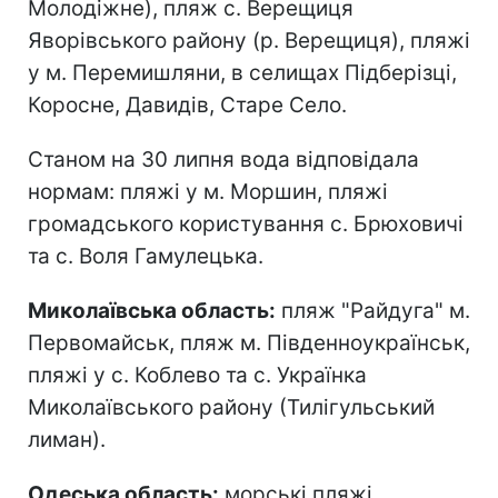
Молодіжне), пляж с. Верещиця
Яворівського району (р. Верещиця), пляжі
у м. Перемишляни, в селищах Підберізці,
Коросне, Давидів, Старе Село.
Станом на 30 липня вода відповідала
нормам: пляжі у м. Моршин, пляжі
громадського користування с. Брюховичі
та с. Воля Гамулецька.
Миколаївська область:
пляж "Райдуга" м.
Первомайськ, пляж м. Південноукраїнськ,
пляжі у с. Коблево та с. Українка
Миколаївського району (Тилігульський
лиман).
Одеська область:
морські пляжі