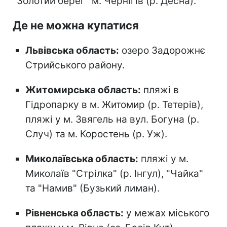
"Золотий берег" м. Чернігів (р. Десна).
Де не можна купатися
Львівська область:
озеро Задорожнє
Стрийського району.
Житомирська область:
пляжі в
Гідропарку в м. Житомир (р. Тетерів),
пляжі у м. Звягель на вул. Богуна (р.
Случ) та м. Коростень (р. Уж).
Миколаївська область:
пляжі у м.
Миколаїв "Стрілка" (р. Інгул), "Чайка"
та "Намив" (Бузький лиман).
Рівненська область:
у межах міського