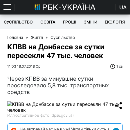
UA
СУСПІЛЬСТВО
ОСВІТА
ГРОШІ
ЗМІНИ
ЕКОЛОГІЯ
Головна
»
Життя
»
Суспільство
КПВВ на Донбассе за сутки
пересекли 47 тыс. человек
11:03 18.07.2018 Ср
1 хв
Через КПВВ за минувшие сутки
проследовало 5,8 тыс. транспортных
средств
Иллюстративное фото (dpsu.gov.ua)
Не витрачай час на шум! Читай тільки суть з