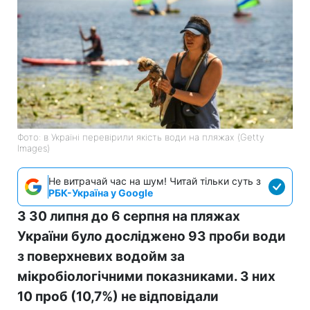
Фото: в Україні перевірили якість води на пляжах (Getty
Images)
Не витрачай час на шум! Читай тільки суть з
РБК-Україна у Google
З 30 липня до 6 серпня на пляжах
України було досліджено 93 проби води
з поверхневих водойм за
мікробіологічними показниками. З них
10 проб (10,7%) не відповідали