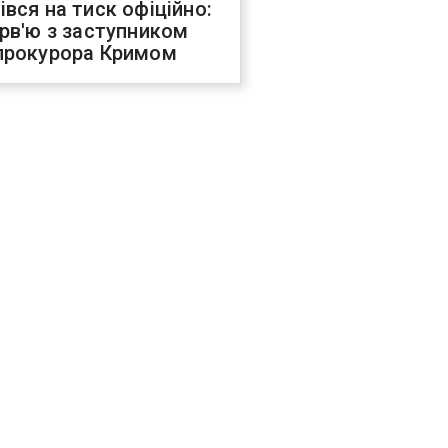
івся на тиск офіційно:
ерв'ю з заступником
прокурора Кримом