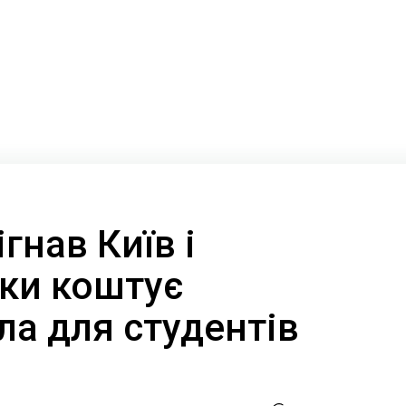
гнав Київ і
ьки коштує
ла для студентів