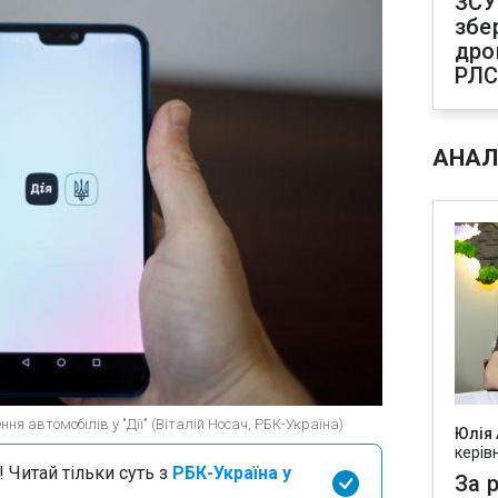
ЗСУ
збе
дро
РЛ
АНАЛ
ня автомобілів у "Дії" (Віталій Носач, РБК-Україна)
Юлія
керів
 Читай тільки суть з
РБК-Україна у
За р