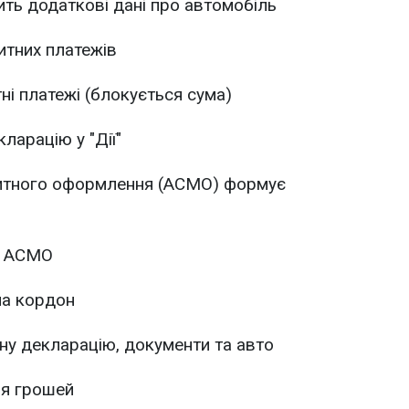
ить додаткові дані про автомобіль
итних платежів
ні платежі (блокується сума)
ларацію у "Дії"
итного оформлення (АСМО) формує
до АСМО
на кордон
ну декларацію, документи та авто
ня грошей