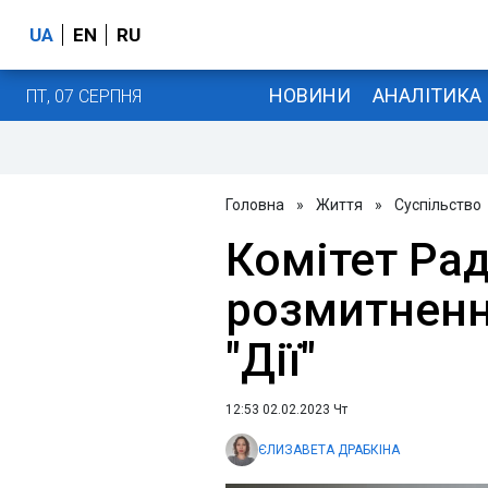
UA
EN
RU
НОВИНИ
АНАЛІТИКА
ПТ, 07 СЕРПНЯ
Головна
»
Життя
»
Суспільство
Комітет Ра
розмитненн
"Дії"
12:53 02.02.2023 Чт
ЄЛИЗАВЕТА ДРАБКІНА