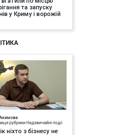
 вгатили по місцю
рігання та запуску
нів у Криму і ворожій
С
ІТИКА
 Акимова
ниця рубрики Надзвичайні події
ік ніхто з бізнесу не