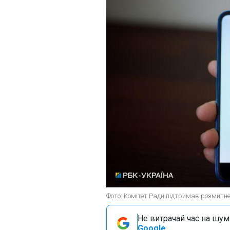
Фото: Комітет Ради підтримав розмитнен
Не витрачай час на шум!
Google