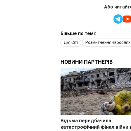
Або читайте
Більше по темі:
Дія Сіті
Розмитнення євроблях