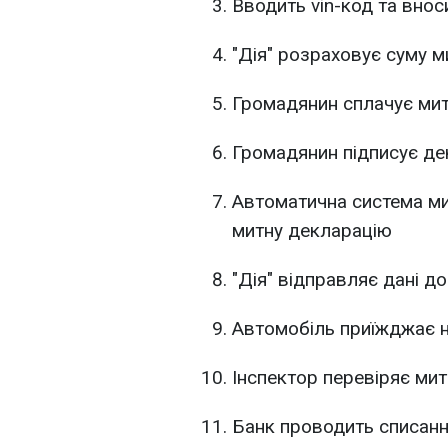
Вводить vin-код та внос
"Дія" розраховує суму м
Громадянин сплачує мит
Громадянин підписує дек
Автоматична система м
митну декларацію
"Дія" відправляє дані 
Автомобіль приїжджає 
Інспектор перевіряє мит
Банк проводить списан