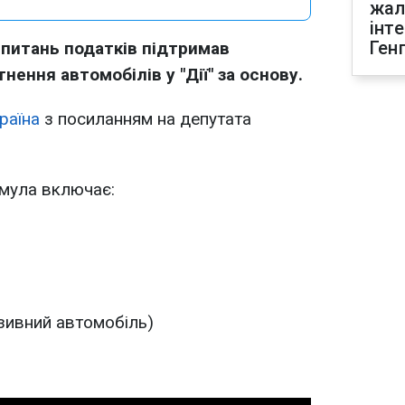
жал
інт
Ген
 питань податків підтримав
ення автомобілів у "Дії" за основу.
раїна
з посиланням на депутата
рмула включає:
зивний автомобіль)