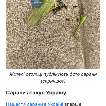
Жителі столиці публікують фото сарани
(скриншот)
Сарани атакує Україну
Нашестя сарани в Україні
вперше