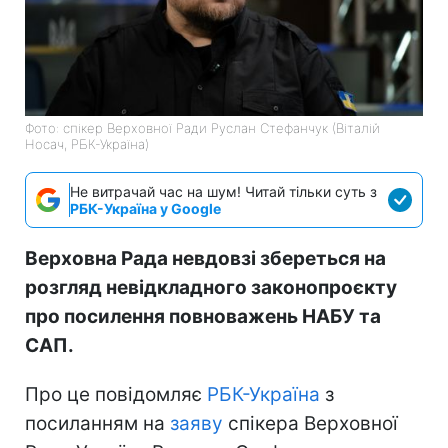
Фото: спікер Верховної Ради Руслан Стефанчук (Віталій
Носач, РБК-Україна)
Не витрачай час на шум! Читай тільки суть з
РБК-Україна у Google
Верховна Рада невдовзі збереться на
розгляд невідкладного законопроєкту
про посилення повноважень НАБУ та
САП.
Про це повідомляє
РБК-Україна
з
посиланням на
заяву
спікера Верховної