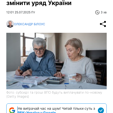
змінити уряд України
12:01 25.07.2025 Пт
3 хв
ОЛЕКСАНДР БІЛОУС
Фото: субсидії та гроші ВПО будуть виплачувати по-новому
(Getty Images)
Не витрачай час на шум! Читай тільки суть з
РБК-Україна у Google