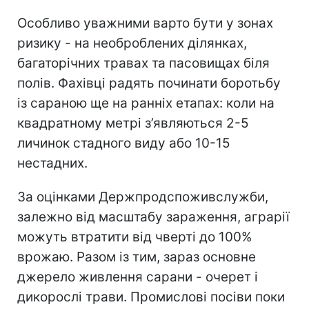
Особливо уважними варто бути у зонах
ризику - на необроблених ділянках,
багаторічних травах та пасовищах біля
полів. Фахівці радять починати боротьбу
із сараною ще на ранніх етапах: коли на
квадратному метрі з’являються 2-5
личинок стадного виду або 10-15
нестадних.
За оцінками Держпродспоживслужби,
залежно від масштабу зараження, аграрії
можуть втратити від чверті до 100%
врожаю. Разом із тим, зараз основне
джерело живлення сарани - очерет і
дикорослі трави. Промислові посіви поки