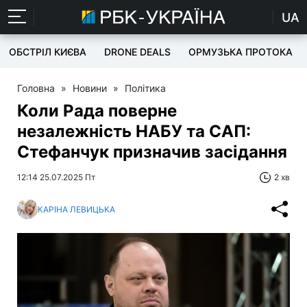
UA
ОБСТРІЛ КИЄВА
DRONE DEALS
ОРМУЗЬКА ПРОТОКА
Головна
»
Новини
»
Політика
Коли Рада поверне
незалежність НАБУ та САП:
Стефанчук призначив засідання
12:14 25.07.2025 Пт
2 хв
КАРІНА ЛЕВИЦЬКА