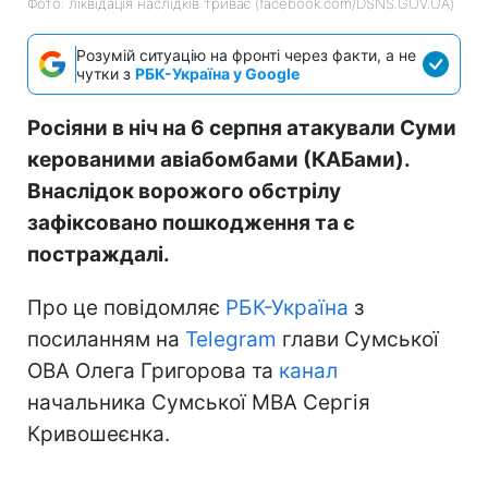
Фото: ліквідація наслідків триває (facebook.com/DSNS.GOV.UA)
Розумій ситуацію на фронті через факти, а не
чутки з
РБК-Україна у Google
Росіяни в ніч на 6 серпня атакували Суми
керованими авіабомбами (КАБами).
Внаслідок ворожого обстрілу
зафіксовано пошкодження та є
постраждалі.
Про це повідомляє
РБК-Україна
з
посиланням на
Telegram
глави Сумської
ОВА Олега Григорова та
канал
начальника Сумської МВА Сергія
Кривошеєнка.