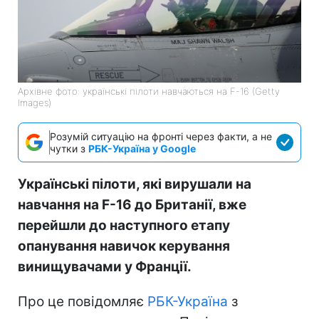
Архівне фото: українські пілоти навчаються на F-16 (Getty
Images)
Розумій ситуацію на фронті через факти, а не
чутки з
РБК-Україна у Google
Українські пілоти, які вирушали на
навчання на F-16 до Британії, вже
перейшли до наступного етапу
опанування навичок керування
винищувачами у Франції.
Про це повідомляє
РБК-Україна
з