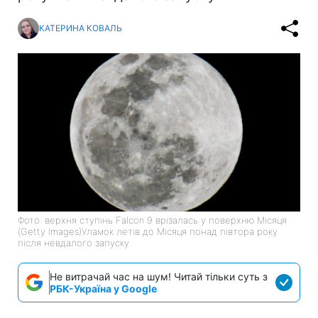
КАТЕРИНА КОВАЛЬ
Фото: верхня ступінь Falcon 9 врізалась у поверхню Місяця
(Getty Images)Уламок летів до Місяця понад півтора року
після невдалого запуску
Не витрачай час на шум! Читай тільки суть з
РБК-Україна у Google