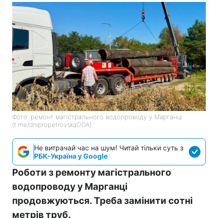
Фото: ремонт магістрального водопроводу у Марганці
(t.me/dnipropetrovskaODA)
Не витрачай час на шум! Читай тільки суть з
РБК-Україна у Google
Роботи з ремонту магістрального
водопроводу у Марганці
продовжуються. Треба замінити сотні
метрів труб.