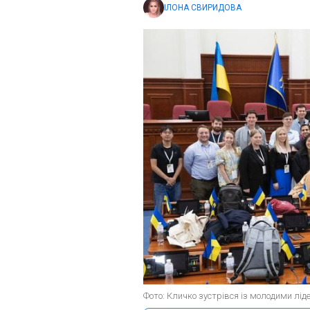
ІЛОНА СВИРИДОВА
Фото: Кличко зустрівся із молодими лідера