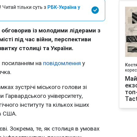
 Читай тільки суть з
РБК-Україна у
 обговорив із молодими лідерами з
 місті під час війни, перспективи
витку столиці та України.
з посиланням на
повідомлення
у
Кост
корес
ичка.
Май
екз
мках зустрічі міського голови зі
топ
и Гарвардського університету,
Tact
чного інституту та кількох інших
в США.
ві. Зокрема, те, як столиця в умовах