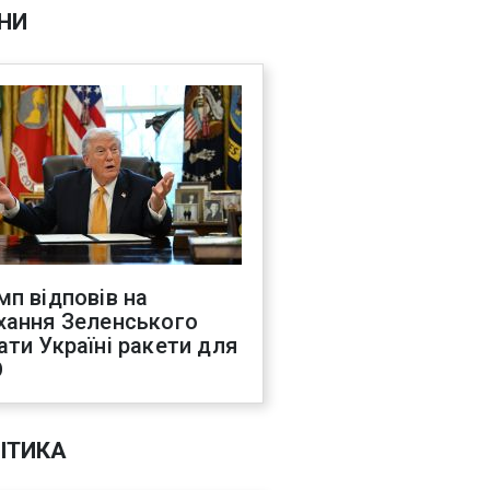
НИ
мп відповів на
хання Зеленського
ати Україні ракети для
О
ІТИКА