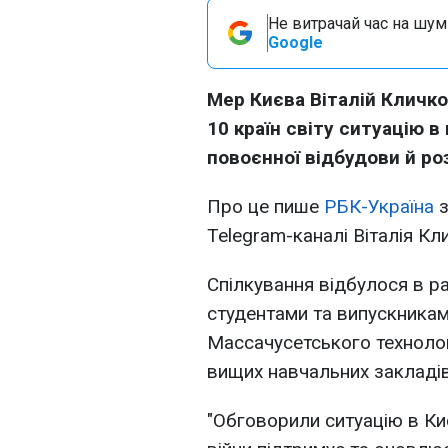
Не витрачай час на шум!
Google
Мер Києва Віталій Кличко
10 країн світу ситуацію в
повоєнної відбудови й роз
Про це пише
РБК-Україна
Telegram-каналі Віталія Кл
Спілкування відбулося в ра
студентами та випускникам
Массачусетського технологі
вищих навчальних закладі
"Обговорили ситуацію в Киє