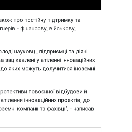
акож про постійну підтримку та
ерів - фінансову, військову,
оді науковці, підприємці та діячі
 зацікавлені у втіленні інноваційних
і, до яких можуть долучитися іноземні
рспективи повоєнної відбудови й
 втілення інноваційних проектів, до
емні компанії та фахівці", - написав