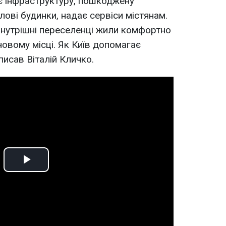
є інфраструктуру, пошкоджену
ові будинки, надає сервіси містянам.
внутрішні переселенці жили комфортно
новому місці. Як Київ допомагає
писав Віталій Кличко.
Play
Video