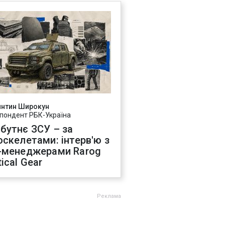
янтин Широкун
пондент РБК-Україна
бутнє ЗСУ – за
оскелетами: інтерв'ю з
-менеджерами Rarog
ical Gear