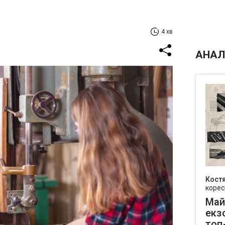
4 хв
АНАЛ
Кост
корес
Май
екз
топ