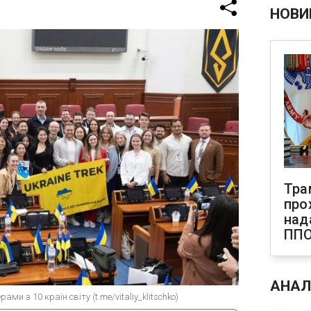
НОВИ
Тра
про
над
ПП
АНАЛ
ми з 10 країн світу (t.me/vitaliy_klitschko)