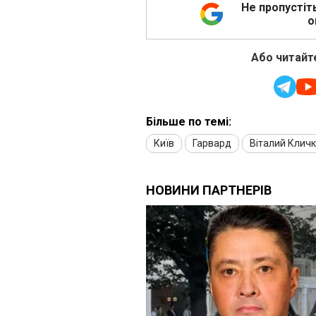
Не пропустіт
о
Або читайте
Більше по темі:
Київ
Гарвард
Віталий Клич