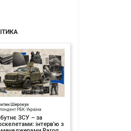
ІТИКА
янтин Широкун
пондент РБК-Україна
бутнє ЗСУ – за
оскелетами: інтерв'ю з
-менеджерами Rarog