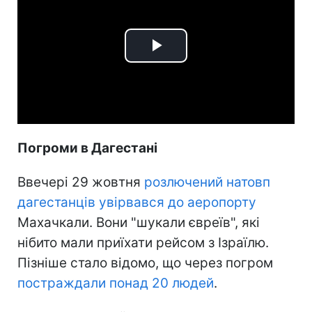
Play
Video
Погроми в Дагестані
Ввечері 29 жовтня
розлючений натовп
дагестанців увірвався до аеропорту
Махачкали. Вони "шукали євреїв", які
нібито мали приїхати рейсом з Ізраїлю.
Пізніше стало відомо, що через погром
постраждали понад 20 людей
.