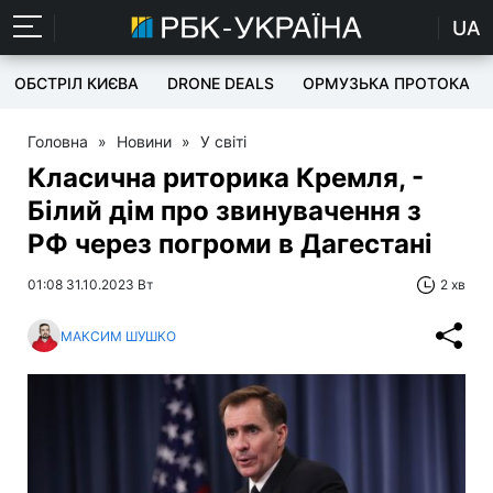
UA
ОБСТРІЛ КИЄВА
DRONE DEALS
ОРМУЗЬКА ПРОТОКА
Головна
»
Новини
»
У світі
Класична риторика Кремля, -
Білий дім про звинувачення з
РФ через погроми в Дагестані
01:08 31.10.2023 Вт
2 хв
МАКСИМ ШУШКО