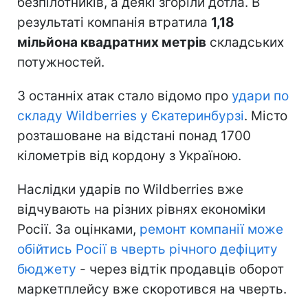
безпілотників, а деякі згоріли дотла. В
результаті компанія втратила
1,18
мільйона квадратних метрів
складських
потужностей.
З останніх атак стало відомо про
удари по
складу Wildberries у Єкатеринбурзі
. Місто
розташоване на відстані понад 1700
кілометрів від кордону з Україною.
Наслідки ударів по Wildberries вже
відчувають на різних рівнях економіки
Росії. За оцінками,
ремонт компанії може
обійтись Росії в чверть річного дефіциту
бюджету
- через відтік продавців оборот
маркетплейсу вже скоротився на чверть.