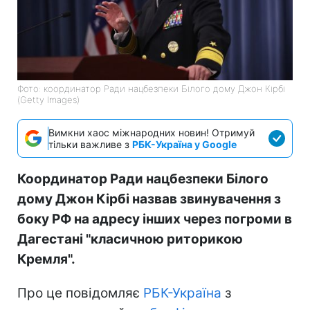
Фото: координатор Ради нацбезпеки Білого дому Джон Кірбі
(Getty Images)
Вимкни хаос міжнародних новин! Отримуй
тільки важливе з
РБК-Україна у Google
Координатор Ради нацбезпеки Білого
дому Джон Кірбі назвав звинувачення з
боку РФ на адресу інших через погроми в
Дагестані "класичною риторикою
Кремля".
Про це повідомляє
РБК-Україна
з