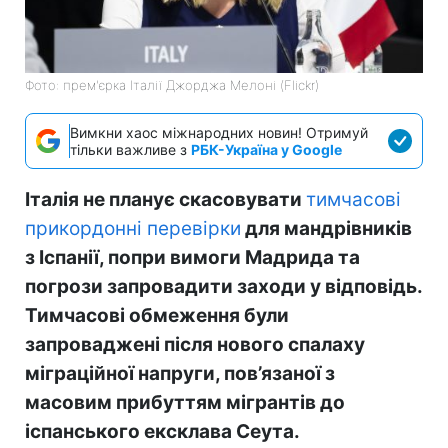
Фото: прем'єрка Італії Джорджа Мелоні (Flickr)
Вимкни хаос міжнародних новин! Отримуй
тільки важливе з
РБК-Україна у Google
Італія не планує скасовувати
тимчасові
прикордонні перевірки
для мандрівників
з Іспанії, попри вимоги Мадрида та
погрози запровадити заходи у відповідь.
Тимчасові обмеження були
запроваджені після нового спалаху
міграційної напруги, пов’язаної з
масовим прибуттям мігрантів до
іспанського ексклава Сеута.