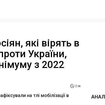
сіян, які вірять в
 проти України,
німуму з 2022
2 хв
фіксували на тлі мобілізації в
АНАЛ