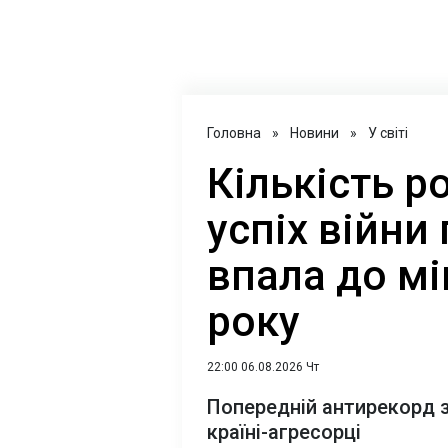
Головна
»
Новини
»
У світі
Кількість ро
успіх війни
впала до мі
року
22:00 06.08.2026 Чт
Попередній антирекорд за
країні-агресорці