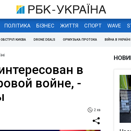
ПОЛІТИКА
БІЗНЕС
ЖИТТЯ
СПОРТ
WAVE
S
ОБСТРІЛ КИЄВА
DRONE DEALS
ОРМУЗЬКА ПРОТОКА
ВІЙНА В УКРАЇНІ
їні
НОВИ
аинтересован в
овой войне, -
ы
2 хв