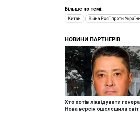
Більше по темі:
Китай
Війна Росії проти Україн