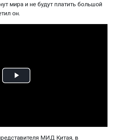
ут мира и не будут платить большой
етил он.
Play
Video
редставителя МИД Китая, в