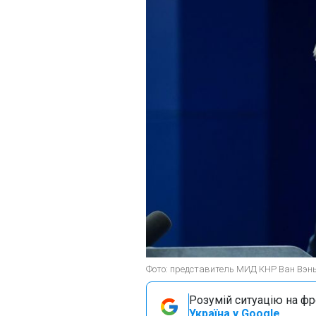
Фото: представитель МИД КНР Ван Вэнь
Розумій ситуацію на фро
Україна у Google