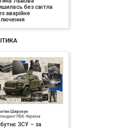
тина Львова
ишилась без світла
ез аварійне
ключення
ІТИКА
янтин Широкун
пондент РБК-Україна
бутнє ЗСУ – за