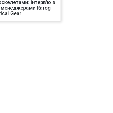
оскелетами: інтерв'ю з
-менеджерами Rarog
ical Gear