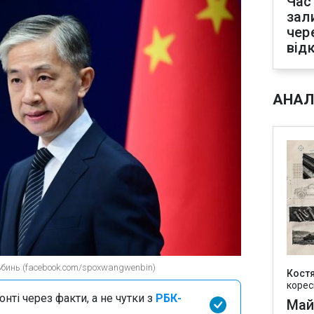
Час
зал
чер
від
АНАЛ
бинь (facebook.com/spoxwangwenbin)
Кост
корес
нті через факти, а не чутки з
РБК-
Май