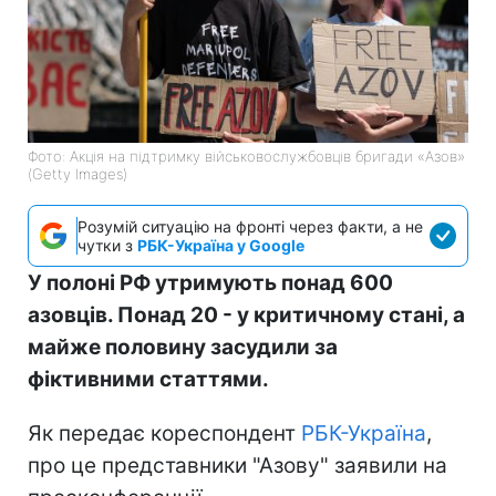
Фото: Акція на підтримку військовослужбовців бригади «Азов»
(Getty Images)
Розумій ситуацію на фронті через факти, а не
чутки з
РБК-Україна у Google
У полоні РФ утримують понад 600
азовців. Понад 20 - у критичному стані, а
майже половину засудили за
фіктивними статтями.
Як передає кореспондент
РБК-Україна
,
про це представники "Азову" заявили на