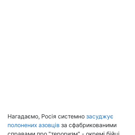
Нагадаємо, Росія системно
засуджує
полонених азовців
за сфабрикованими
справами про "тероризм" - окремі бійці