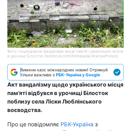
Фото: пошкоджене вандалами місце пам'яті українських воїнів
в урочищі Білосток (facebook.com/AmbasadaUkrainywPolsce)
Вимкни хаос міжнародних новин! Отримуй
тільки важливе з
РБК-Україна у Google
Акт вандалізму щодо українського місця
пам’яті відбувся в урочищі Білосток
поблизу села Ліски Люблінського
воєводства.
Про це повідомляє
РБК-Україна
з