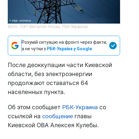
Фото: ЛЭП (Виталий Носач, РБК-Украина)
Розумій ситуацію на фронті через факти,
а не чутки з
РБК-Україна у Google
После деоккупации части Киевской
области, без электроэнергии
продолжают оставаться 64
населенных пункта.
Об этом сообщает
РБК-Украина
со
ссылкой на
сообщение
главы
Киевской ОВА Алексея Кулебы.