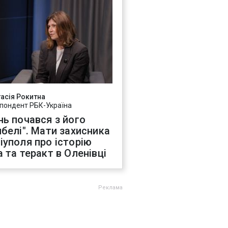
асія Рокитна
пондент РБК-Україна
нь почався з його
ибелі". Мати захисника
іуполя про історію
а та теракт в Оленівці