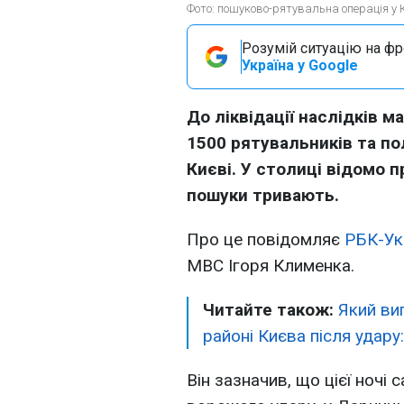
Фото: пошуково-рятувальна операція у К
Розумій ситуацію на фро
Україна у Google
До ліквідації наслідків 
1500 рятувальників та пол
Києві. У столиці відомо п
пошуки тривають.
Про це повідомляє
РБК-Ук
МВС Ігоря Клименка.
Читайте також:
Який ви
районі Києва після удар
Він зазначив, що цієї ночі