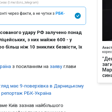
иєві (t.me/dsns_telegram)
нті через факти, а не чутки з
РБК-
масованого удару РФ залучено понад
іцейських, з них майже 600 - у
ро більш ніж 10 зниклих безвісти, їх
Анаст
корес
"Де
заг
раїна
з посиланням на
заяву
глави
Мар
син
гляд має 9-поверхівка в Дарницькому
у: репортаж РБК-Україна
 саме Київ зазнав найбільшого