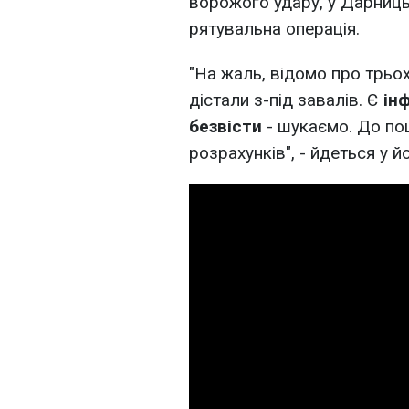
ворожого удару, у Дарниц
рятувальна операція.
"На жаль, відомо про трьо
дістали з-під завалів. Є
ін
безвісти
- шукаємо. До пош
розрахунків", - йдеться у йо