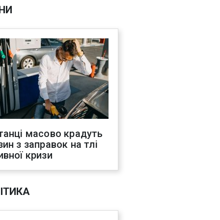
НИ
танці масово крадуть
зин з заправок на тлі
ивної кризи
ІТИКА