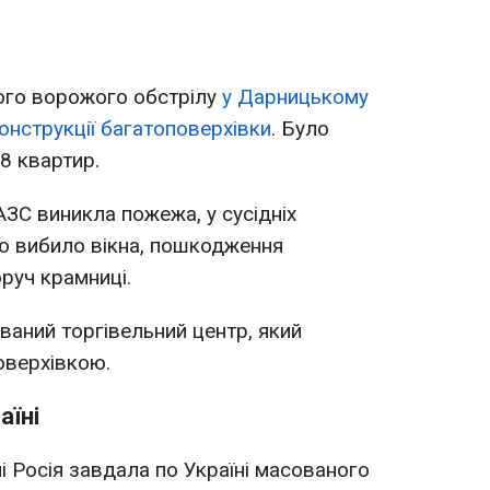
ного ворожого обстрілу
у Дарницькому
онструкції багатоповерхівки
. Було
18 квартир.
АЗС виникла пожежа, у сусідніх
ю вибило вікна, пошкодження
руч крамниці.
ваний торгівельний центр, який
оверхівкою.
аїні
ні Росія завдала по Україні масованого