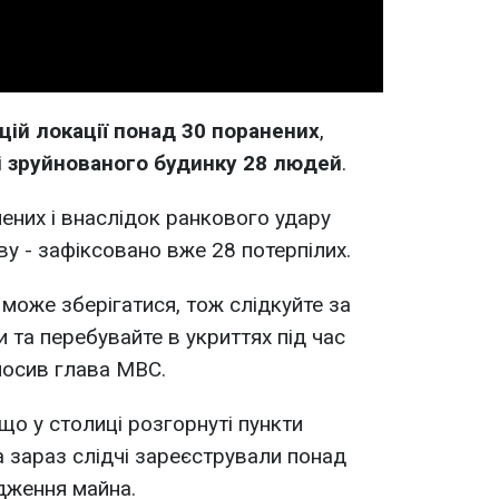
 цій локації понад 30 поранених
,
і зруйнованого будинку 28 людей
.
нених і внаслідок ранкового удару
у - зафіксовано вже 28 потерпілих.
 може зберігатися, тож слідкуйте за
 та перебувайте в укриттях під час
олосив глава МВС.
що у столиці розгорнуті пункти
на зараз слідчі зареєстрували понад
дження майна.