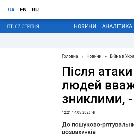
UA
EN
RU
НОВИНИ
АНАЛІТИКА
ПТ, 07 СЕРПНЯ
Головна
»
Новини
»
Війна в Укра
Після атаки
людей вва
зниклими, 
12:21 14.05.2026 Чт
До пошуково-рятувальних
розрахунків