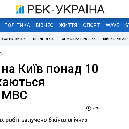
ПОЛІТИКА
БІЗНЕС
ЖИТТЯ
СПОРТ
WAVE
S
ОБСТРІЛ КИЄВА
DRONE DEALS
ОРМУЗЬКА ПРОТОКА
ВІЙНА В УКРАЇНІ
їні
 на Київ понад 10
жаються
- МВС
2 хв
 робіт залучено 6 кінологічних