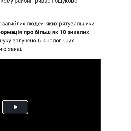
ькому районі триває пошуково-
х загиблих людей, яких рятувальники
формація про більш як 10 зниклих
уку залучено 6 кінологічних
го заяві.
Play
Video