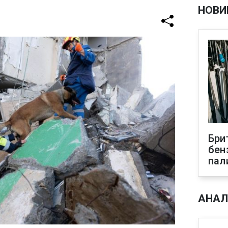
НОВИ
Бри
бен
пал
АНАЛ