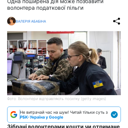
Одна поширена дія може позбавити
волонтера податкової пільги
ВАЛЕРІЯ АБАБІНА
Фото: Волонтери відправляють посилку (getty images)
Не витрачай час на шум! Читай тільки суть з
РБК-Україна у Google
Зібрані волонтерами кошти чи отримане