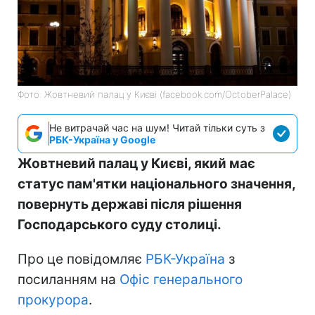
Фото: Жовтневий палац у Києві (facebook.com/OctoberPalace)
Не витрачай час на шум! Читай тільки суть з
РБК-Україна у Google
Жовтневий палац у Києві, який має
статус пам'ятки національного значення,
повернуть державі після рішення
Господарського суду столиці.
Про це повідомляє
РБК-Україна
з
посиланням на
Офіс генерального
прокурора
.