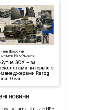
янтин Широкун
пондент РБК-Україна
бутнє ЗСУ – за
оскелетами: інтерв'ю з
-менеджерами Rarog
ical Gear
ВНІ НОВИНИ
 євро додали в ціні: курс НБУ