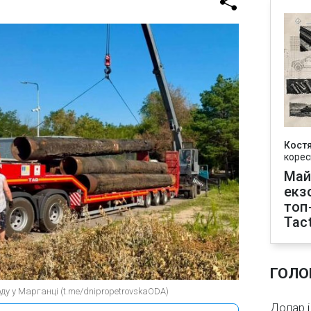
Кост
корес
Май
екз
топ
Tact
ГОЛО
ду у Марганці (t.me/dnipropetrovskaODA)
Долар і