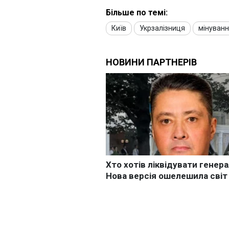
Більше по темі:
Київ
Укрзалізниця
мінуван