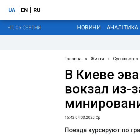
UA
EN
RU
НОВИНИ
АНАЛІТИКА
ЧТ, 06 СЕРПНЯ
Головна
»
Життя
»
Суспільство
В Киеве эв
вокзал из-
минирован
15:42 04.03.2020 Ср
Поезда курсируют по гр