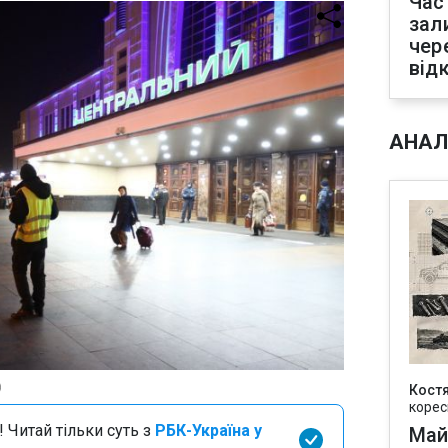
Час
зал
чер
від
АНАЛ
)
Кост
корес
 Читай тільки суть з
РБК-Україна у
Май