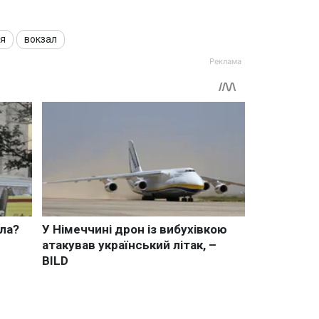
ня
вокзал