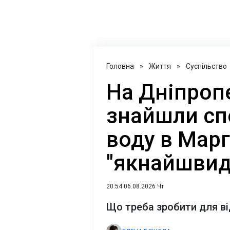
Головна
»
Життя
»
Суспільство
На Дніпроп
знайшли сп
воду в Мар
"якнайшви
20:54 06.08.2026 Чт
Що треба зробити для в