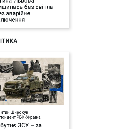
тина Львова
ишилась без світла
ез аварійне
ключення
ІТИКА
янтин Широкун
пондент РБК-Україна
бутнє ЗСУ – за