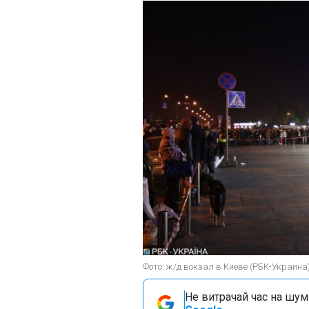
Фото: ж/д вокзал в Киеве (РБК-Украина
Не витрачай час на шум!