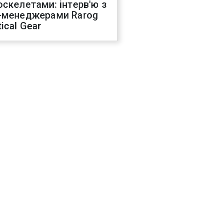
оскелетами: інтерв'ю з
-менеджерами Rarog
ical Gear