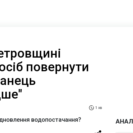
етровщині
осіб повернути
ганець
дше"
1 хв
ідновлення водопостачання?
АНАЛ