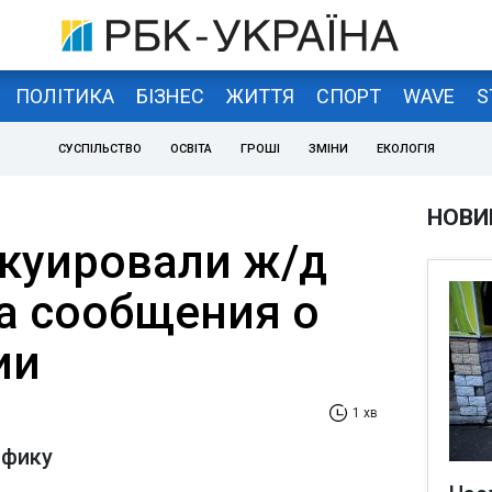
ПОЛІТИКА
БІЗНЕС
ЖИТТЯ
СПОРТ
WAVE
S
СУСПІЛЬСТВО
ОСВІТА
ГРОШІ
ЗМІНИ
ЕКОЛОГІЯ
НОВИ
акуировали ж/д
за сообщения о
ии
1 хв
афику