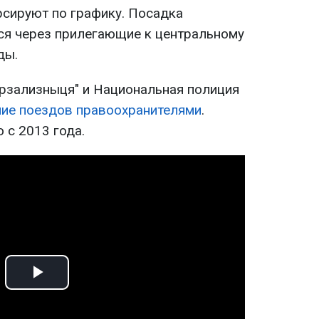
рсируют по графику. Посадка
ся через прилегающие к центральному
ды.
крзализныця" и Национальная полиция
ие поездов правоохранителями
.
 с 2013 года.
Play