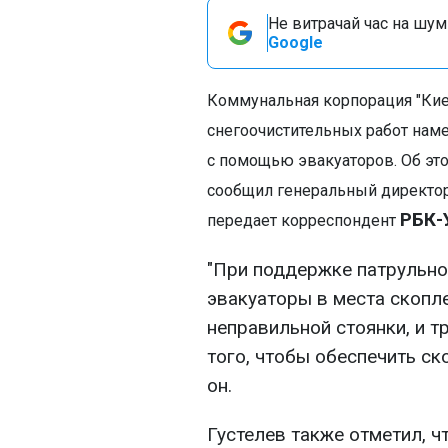
Не витрачай час на шум!
Google
Коммунальная корпорация "Кие
снегоочистительных работ нам
с помощью эвакуаторов. Об это
сообщил генеральный директор
РБК-
передает корреспондент
"При поддержке патрульно
эвакуаторы в места скопле
неправильной стоянки, и т
того, чтобы обеспечить ск
он.
Густелев также отметил, ч