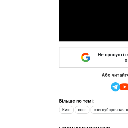
Не пропустіт
о
Або читайте
Більше по темі:
Київ
снег
снегоуборочная т