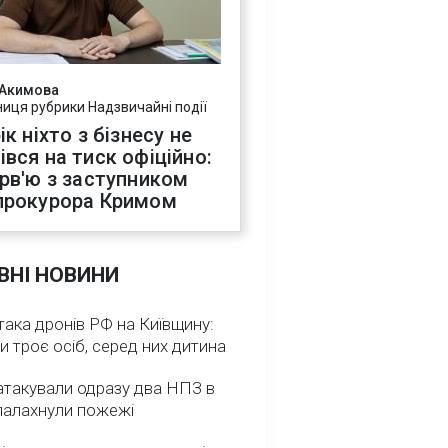
 Акимова
ниця рубрики Надзвичайні події
ік ніхто з бізнесу не
івся на тиск офіційно:
ерв'ю з заступником
прокурора Кримом
ВНІ НОВИНИ
така дронів РФ на Київщину:
и троє осіб, серед них дитина
атакували одразу два НПЗ в
спалахнули пожежі