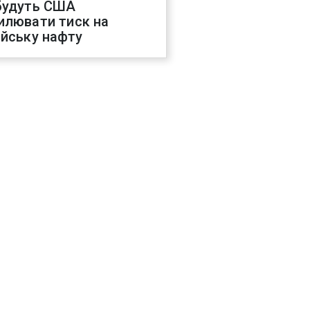
будуть США
илювати тиск на
ійську нафту