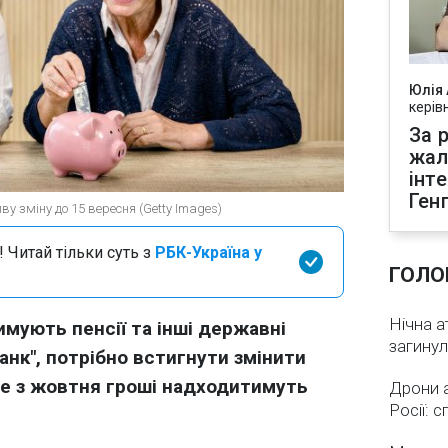
Юлія
керів
За р
жал
інт
Ген
у зміну до 15 вересня (Getty Images)
 Читай тільки суть з
РБК-Україна у
ГОЛО
Нічна а
римують пенсії та інші державні
загинул
анк", потрібно встигнути змінити
ше з жовтня гроші надходитимуть
Дрони 
Росії: 