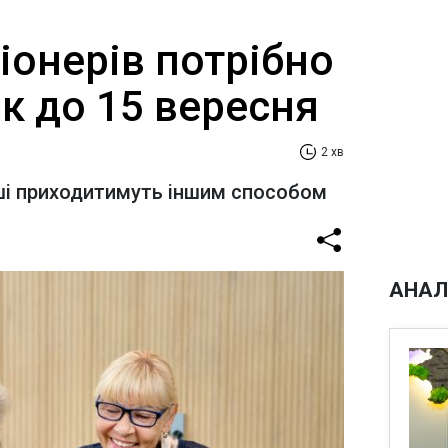
іонерів потрібно
к до 15 вересня
2 хв
оші приходитимуть іншим способом
АНАЛ