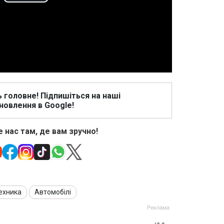
Play
Video
ь головне! Підпишіться на наші
новлення в Google!
 нас там, де вам зручно!
ехника
Автомобілі