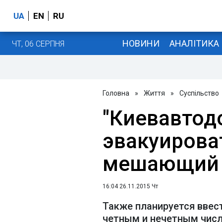
UA
EN
RU
НОВИНИ
АНАЛІТИКА
ЧТ, 06 СЕРПНЯ
Головна
»
Життя
»
Суспільство
"Киевавтод
эвакуирова
мешающий у
16:04 26.11.2015 Чт
Также планируется ввес
четным и нечетным числ