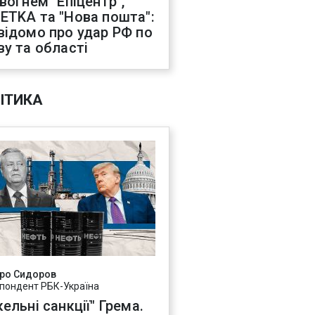
 вогнем "Епіцентр",
ETKA та "Нова пошта":
відомо про удар РФ по
ву та області
ІТИКА
ро Сидоров
пондент РБК-Україна
ельні санкції" Грема.