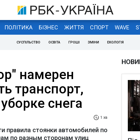
ПОЛІТИКА
БІЗНЕС
ЖИТТЯ
СПОРТ
WAVE
S
СУСПІЛЬСТВО
ОСВІТА
ГРОШІ
ЗМІНИ
ЕКОЛОГІЯ
НОВИ
ор" намерен
ть транспорт,
борке снега
1 хв
ти правила стоянки автомобилей по
ам по разным сторонам улиц