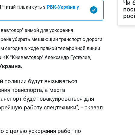
Чи 
 Читай тільки суть з
РБК-Україна у
пос
рос
вавтодор" зимой для ускорения
ерена убирать мешающий транспорт с дороги
м сегодня в ходе прямой телефонной линии
 КК "Киевавтодор" Александр Густелев,
Украина.
й полиции будут вызываться
ния транспорта, в места
ранспорт будет эвакуироваться для
орейшую работу спецтехники", - сказал
то с целью ускорения работ по