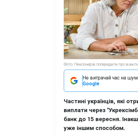
Фото: Пенсіонерів попередили про важлив
Не витрачай час на шум!
Google
Частині українців, які от
виплати через "Укрексімб
банк до 15 вересня. Інак
уже іншим способом.