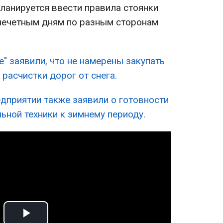
планируется ввести правила стоянки
нечетным дням по разным сторонам
е" заявили, что не намерены закупать
расчистки дорог от снега.
дприятии также заявили о готовности
ьной техники к зимнему периоду
.