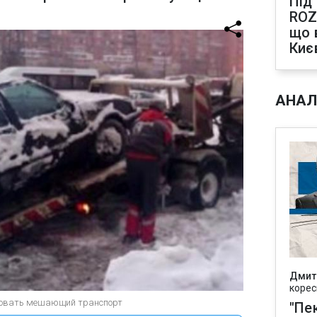
Під
ROZ
що 
Киє
АНАЛ
Дмит
корес
ировать мешающий транспорт
"Пек