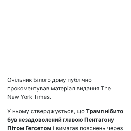
Очільник Білого дому публічно
прокоментував матеріал видання The
New York Times.
У ньому стверджується, що
Трамп нібито
був незадоволений главою Пентагону
Пітом Гегсетом
і вимагав пояснень через