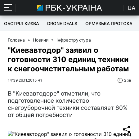
UA
ОБСТРІЛ КИЄВА
DRONE DEALS
ОРМУЗЬКА ПРОТОКА
Головна
»
Новини
»
Інфраструктура
"Киевавтодор" заявил о
готовности 310 единиц техники
к снегоочистительным работам
14:39 26.11.2015 Чт
2 хв
В "Киевавтодоре" отметили, что
подготовленное количество
снегоуборочной техники составляет 60%
от общей потребности