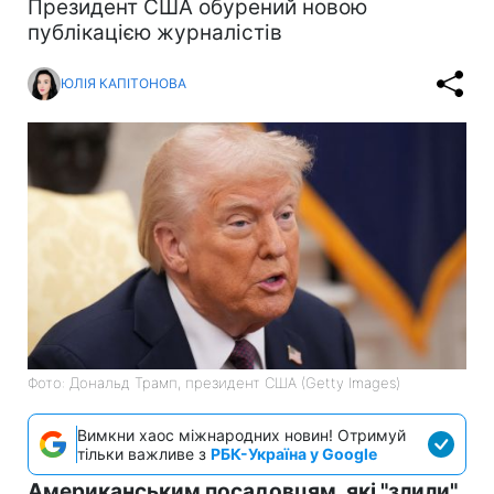
Президент США обурений новою
публікацією журналістів
ЮЛІЯ КАПІТОНОВА
Фото: Дональд Трамп, президент США (Getty Images)
Вимкни хаос міжнародних новин! Отримуй
тільки важливе з
РБК-Україна у Google
Американським посадовцям, які "злили"