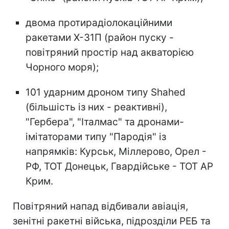
двома протирадіолокаційними
ракетами Х-31П (район пуску -
повітряний простір над акваторією
Чорного моря);
101 ударним дроном типу Shahed
(більшість із них - реактивні),
"Гербера", "Італмас" та дронами-
імітаторами типу "Пародія" із
напрямків: Курськ, Міллерово, Орел -
РФ, ТОТ Донецьк, Гвардійське - ТОТ АР
Крим.
Повітряний напад відбивали авіація,
зенітні ракетні війська, підрозділи РЕБ та