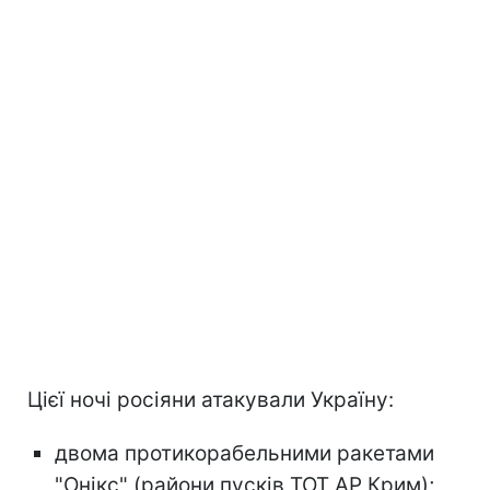
Цієї ночі росіяни атакували Україну:
двома протикорабельними ракетами
"Онікс" (райони пусків ТОТ АР Крим);