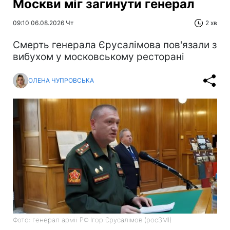
Москви міг загинути генерал
09:10 06.08.2026 Чт
2 хв
Смерть генерала Єрусалімова пов'язали з
вибухом у московському ресторані
ОЛЕНА ЧУПРОВСЬКА
Фото: генерал армії РФ Ігор Єрусалімов (росЗМІ)