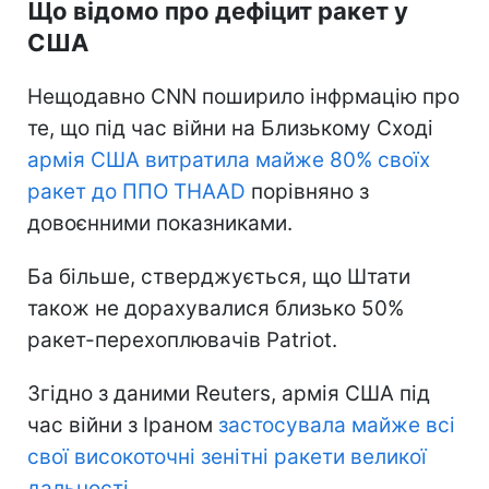
Що відомо про дефіцит ракет у
США
Нещодавно CNN поширило інфрмацію про
те, що під час війни на Близькому Сході
армія США витратила майже 80% своїх
ракет до ППО THAAD
порівняно з
довоєнними показниками.
Ба більше, стверджується, що Штати
також не дорахувалися близько 50%
ракет-перехоплювачів Patriot.
Згідно з даними Reuters, армія США під
час війни з Іраном
застосувала майже всі
свої високоточні зенітні ракети великої
дальності
.