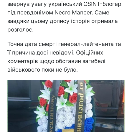
звернув увагу український OSINT-блогер
під псевдонімом Necro Mancer. Саме
завдяки цьому допису історія отримала
розголос.
Точна дата смерті генерал-лейтенанта та
її причина досі невідомі. Офіційних
коментарів щодо обставин загибелі
військового поки не було.