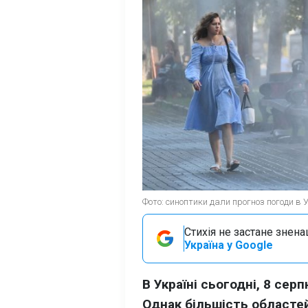
Фото: синоптики дали прогноз погоди в У
Стихія не застане знена
Україна у Google
В Україні сьогодні, 8 сер
Однак більшість областей