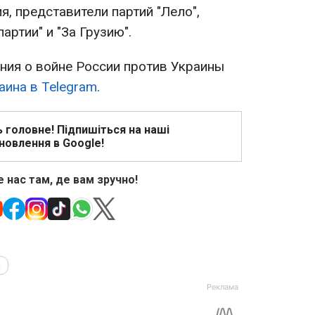
, представители партий "Лело",
артии" и "За Грузию".
ия о войне России против Украины
аина в Telegram
.
ь головне! Підпишіться на наші
новлення в Google!
 нас там, де вам зручно!
и