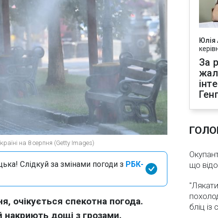
Юлія
керів
За р
жал
інт
Ген
ГОЛО
країні на 8 серпня (Getty Images)
Окупант
цька! Слідкуй за змінами погоди з
РБК-
що від
"Лякати
похолод
пня, очікується спекотна погода.
бліц із
 накриють дощі з грозами.