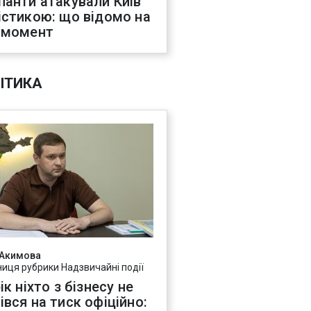
панти атакували Київ
істикою: що відомо на
 момент
ІТИКА
 Акимова
ниця рубрики Надзвичайні події
ік ніхто з бізнесу не
івся на тиск офіційно: