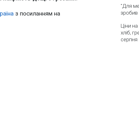
"Для ме
зробив 
раїна
з посиланням на
Ціни на
хліб, г
серпня