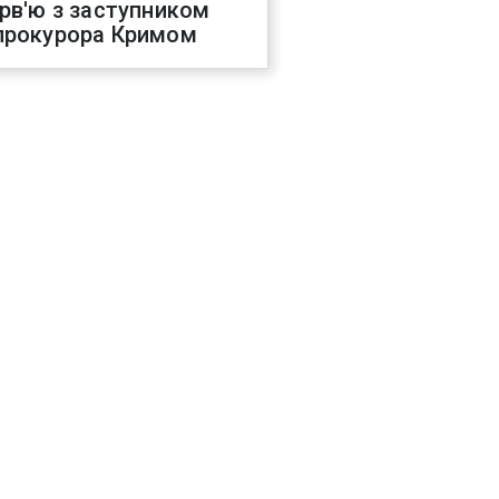
ерв'ю з заступником
прокурора Кримом