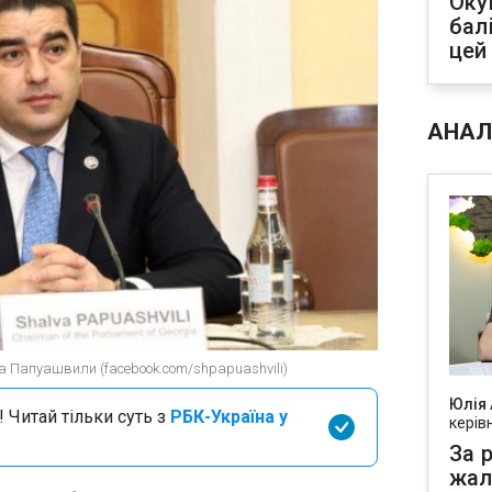
Оку
бал
цей
АНАЛ
 Папуашвили (facebook.com/shpapuashvili)
Юлія
 Читай тільки суть з
РБК-Україна у
керів
За р
жал