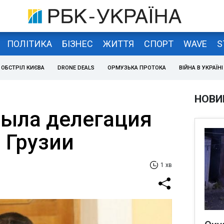
ПОЛІТИКА
БІЗНЕС
ЖИТТЯ
СПОРТ
WAVE
S
ОБСТРІЛ КИЄВА
DRONE DEALS
ОРМУЗЬКА ПРОТОКА
ВІЙНА В УКРАЇНІ
НОВИ
была делегация
 Грузии
1 хв