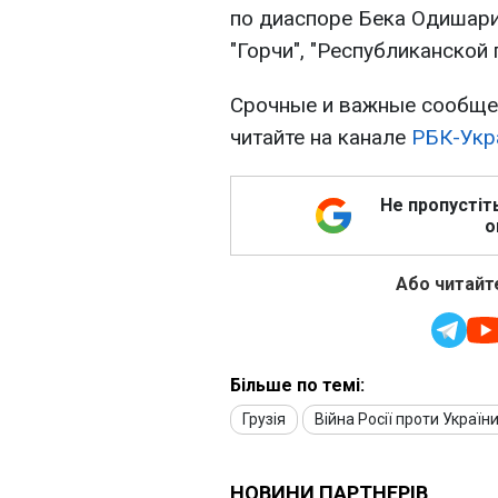
по диаспоре Бека Одишария
"Горчи", "Республиканской п
Срочные и важные сообщен
читайте на канале
РБК-Укр
Не пропустіт
о
Або читайте
Більше по темі:
Грузія
Війна Росії проти Україн