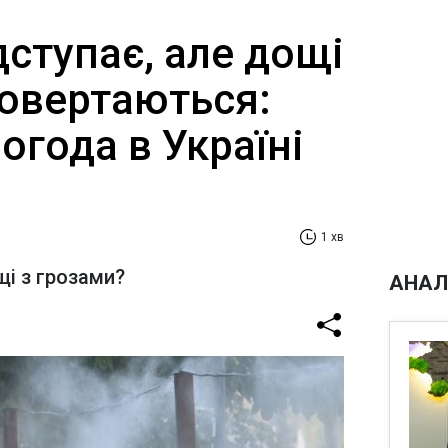
дступає, але дощі
повертаються:
огода в Україні
1 хв
щі з грозами?
АНАЛ