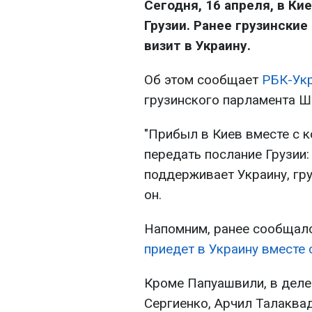
Сегодня, 16 апреля, в К
Грузии. Ранее грузински
визит в Украину.
Об этом сообщает
РБК-Ук
грузинского парламента 
"Прибыл в Киев вместе с к
передать послание Грузии:
поддерживает Украину, гру
он.
Напомним, ранее сообщало
приедет в Украину вместе 
Кроме Папуашвили, в деле
Сергиенко, Арчил Талаквад