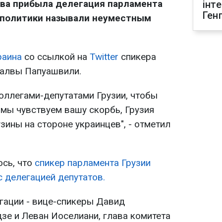
иева прибыла делегация парламента
інт
Ген
е политики называли неуместным
раина
со ссылкой на
Twitter
спикера
Шалвы Папуашвили.
оллегами-депутатами Грузии, чтобы
 мы чувствуем вашу скорбь, Грузия
зины на стороне украинцев", - отметил
сь, что
спикер парламента Грузии
с делегацией депутатов.
гации - вице-спикеры Давид
зе и Леван Иоселиани, глава комитета