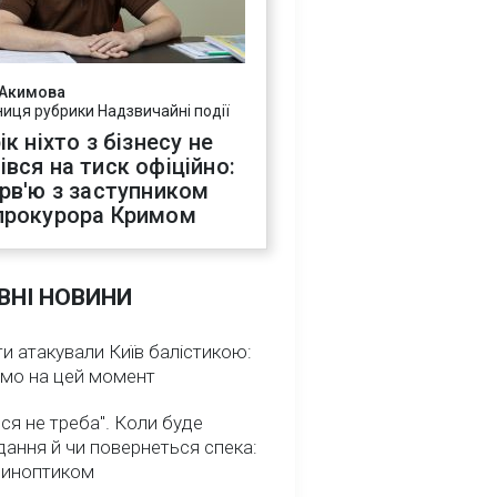
 Акимова
ниця рубрики Надзвичайні події
ік ніхто з бізнесу не
івся на тиск офіційно:
ерв'ю з заступником
прокурора Кримом
ВНІ НОВИНИ
и атакували Київ балістикою:
омо на цей момент
ся не треба". Коли буде
ання й чи повернеться спека:
 синоптиком