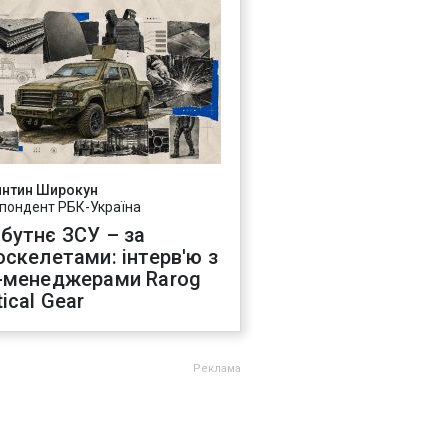
янтин Широкун
пондент РБК-Україна
бутнє ЗСУ – за
оскелетами: інтерв'ю з
-менеджерами Rarog
ical Gear