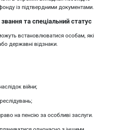
фонду із підтвердними документами.
 звання та спеціальний статус
можуть встановлюватися особам, які
або державні відзнаки.
наслідок війни;
реслідувань;
раво на пенсію за особливі заслуги.
иплачуватися одночасно з іншими