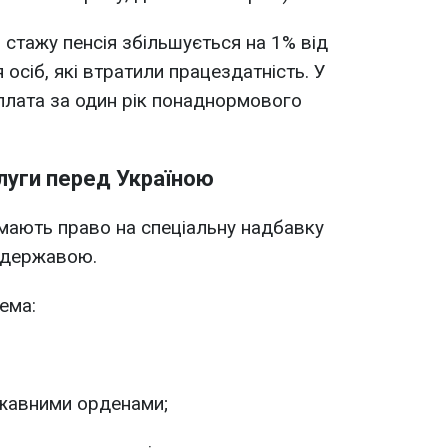
 стажу пенсія збільшується на 1% від
осіб, які втратили працездатність. У
плата за один рік понаднормового
слуги перед Україною
 мають право на спеціальну надбавку
д державою.
ема:
ржавними орденами;