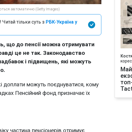
уються автоматично (Getty Images)
 Читай тільки суть з
РБК-Україна у
ь, що до пенсії можна отримувати
авді це не так. Законодавство
Кост
надбавок і підвищень, які можуть
корес
Май
о.
екз
топ
кі доплати можуть поєднуватися, кому
Tact
адках Пенсійний фонд призначає їх
іку частина пенсіонерів отримує