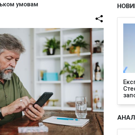
ільком умовам
НОВИ
Екс
Сте
зап
АНАЛ