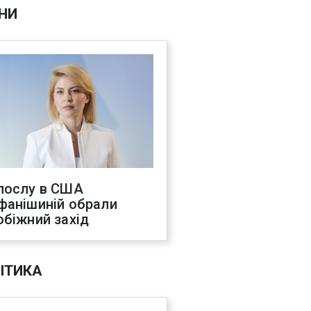
НИ
послу в США
фанішиній обрали
обіжний захід
ІТИКА