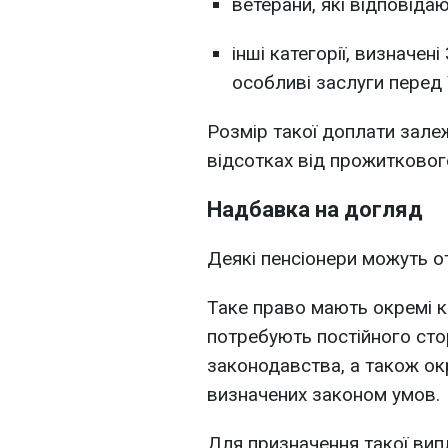
ветерани, які відповіда
інші категорії, визначен
особливі заслуги перед 
Розмір такої доплати залеж
відсотках від прожитковог
Надбавка на догляд
Деякі пенсіонери можуть 
Таке право мають окремі ка
потребують постійного сто
законодавства, а також окр
визначених законом умов.
Для призначення такої вип