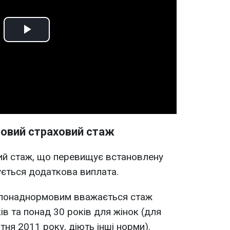
Play
Video
овий страховий стаж
й стаж, що перевищує встановлену
ується додаткова виплата.
в понаднормовим вважається стаж
ів та понад 30 років для жінок (для
тня 2011 року, діють інші норми).