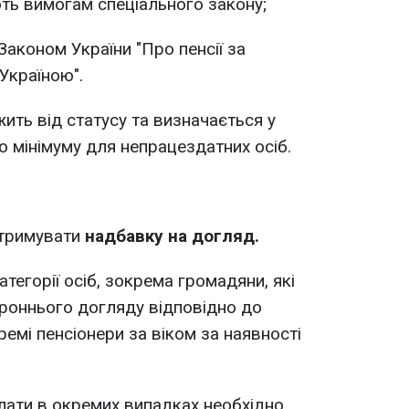
ють вимогам спеціального закону;
і Законом України "Про пенсії за
Україною".
ить від статусу та визначається у
о мінімуму для непрацездатних осіб.
отримувати
надбавку на догляд.
тегорії осіб, зокрема громадяни, які
роннього догляду відповідно до
емі пенсіонери за віком за наявності
лати в окремих випадках необхідно