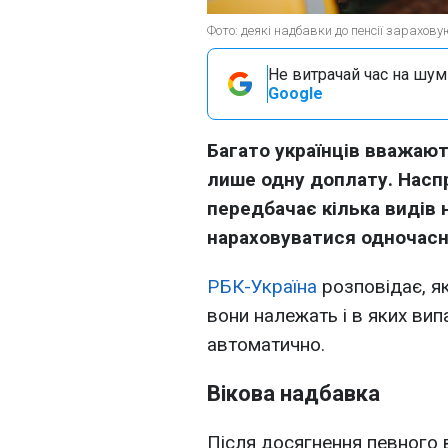
Фото: деякі надбавки до пенсії зарахов
Не витрачай час на шум!
Google
Багато українців вважают
лише одну доплату. Наспр
передбачає кілька видів 
нараховуватися одночасн
РБК-Україна
розповідає, я
вони належать і в яких вип
автоматично.
Вікова надбавка
Після досягнення певного в