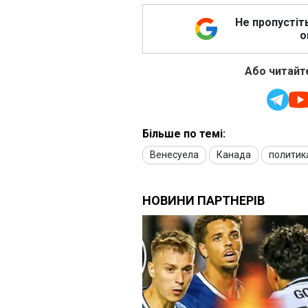
Не пропустіт
о
Або читайте
Більше по темі:
Венесуела
Канада
политик