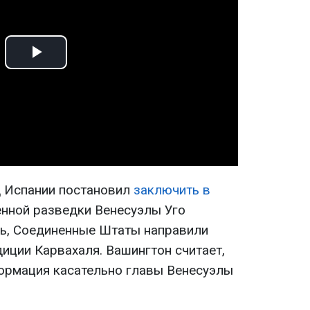
Play
Video
д Испании постановил
заключить в
нной разведки Венесуэлы Уго
ь, Соединенные Штаты направили
иции Карвахаля. Вашингтон считает,
формация касательно главы Венесуэлы