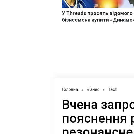
Головна
»
Бізнес
»
Tech
Вчена запр
пояснення 
резонансне