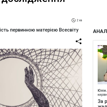
2 хв
ість первинною матерією Всесвіту
АНАЛ
Юлія
керів
За р
жал