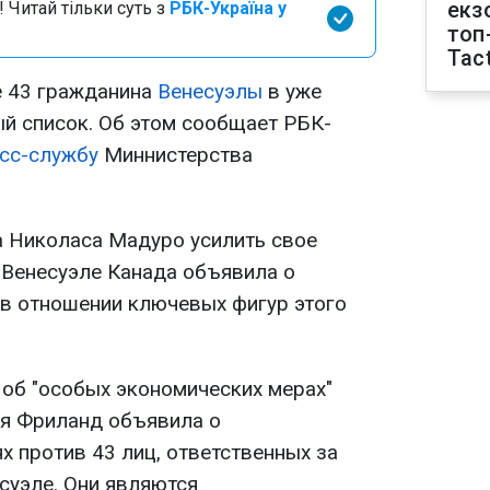
екз
 Читай тільки суть з
РБК-Україна у
топ
Tact
е 43 гражданина
Венесуэлы
в уже
й список. Об этом сообщает РБК-
сс-службу
Миннистерства
а Николаса Мадуро усилить свое
 Венесуэле Канада объявила о
 в отношении ключевых фигур этого
 об "особых экономических мерах"
я Фриланд объявила о
х против 43 лиц, ответственных за
суэле. Они являются