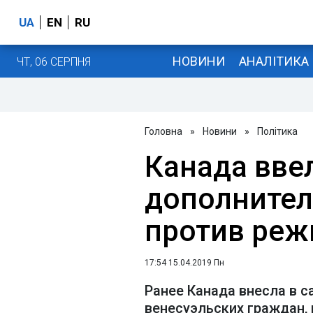
UA
EN
RU
НОВИНИ
АНАЛІТИКА
ЧТ, 06 СЕРПНЯ
Головна
»
Новини
»
Політика
Канада вве
дополнител
против реж
17:54 15.04.2019 Пн
Ранее Канада внесла в с
венесуэльских граждан, 