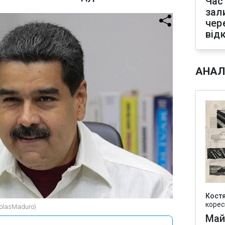
Час
зал
чер
від
АНАЛ
Кост
корес
colasMaduro)
Май