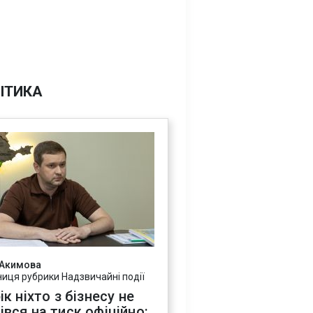
ІТИКА
 Акимова
ниця рубрики Надзвичайні події
ік ніхто з бізнесу не
івся на тиск офіційно: