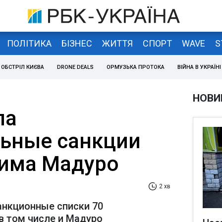
ПОЛІТИКА
БІЗНЕС
ЖИТТЯ
СПОРТ
WAVE
S
ОБСТРІЛ КИЄВА
DRONE DEALS
ОРМУЗЬКА ПРОТОКА
ВІЙНА В УКРАЇНІ
НОВИ
ла
ьные санкции
има Мадуро
2 хв
анкционные списки 70
в том числе и Мадуро