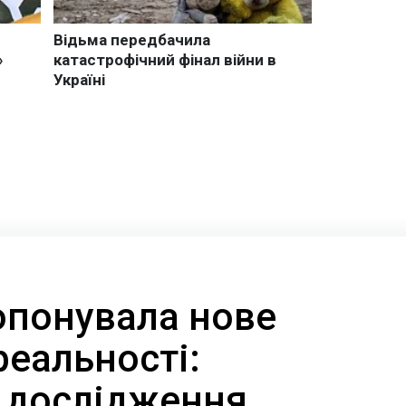
опонувала нове
реальності:
 дослідження