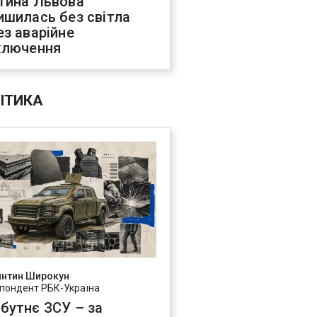
тина Львова
ишилась без світла
ез аварійне
ключення
ІТИКА
янтин Широкун
пондент РБК-Україна
бутнє ЗСУ – за