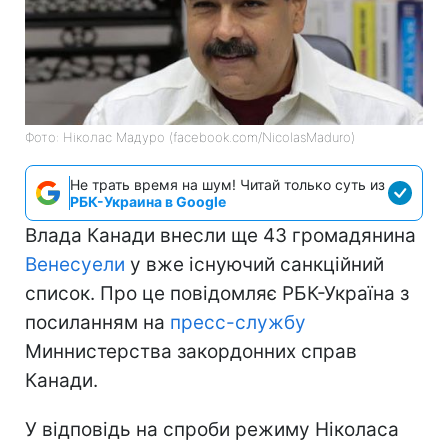
Фото: Ніколас Мадуро (facebook.com/NicolasMaduro)
Не трать время на шум! Читай только суть из
РБК-Украина в Google
Влада Канади внесли ще 43 громадянина
Венесуел
и
у вже існуючий санкційний
список. Про це повідомляє РБК-Україна з
посиланням на
пресс-службу
Миннистерства закордонних справ
Канади.
У відповідь на спроби режиму Ніколаса