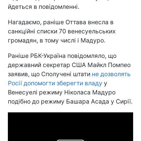
йдеться в повідомленні.
Нагадаємо, раніше Оттава внесла в
санкційні списки 70 венесуельських
громадян, в тому числі і Мадуро.
Раніше РБК-Україна повідомляло, що
державний секретар США Майкл Помпео
заявив, що Сполучені штати
не дозволять
Росії допомогти зберегти владу
у
Венесуелі режиму Ніколаса Мадуро
подібно до режиму Башара Асада у Сирії.