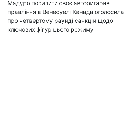
Мадуро посилити своє авторитарне
правління в Венесуелі Канада оголосила
про четвертому раунді санкцій щодо
ключових фігур цього режиму.