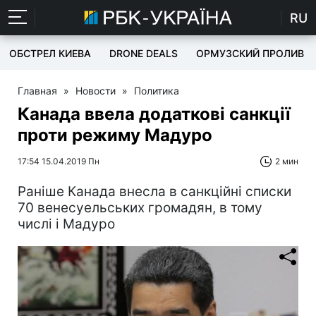
RU
ОБСТРЕЛ КИЕВА
DRONE DEALS
ОРМУЗСКИЙ ПРОЛИВ
Главная
»
Новости
»
Политика
Канада ввела додаткові санкції
проти режиму Мадуро
17:54 15.04.2019 Пн
2 мин
Раніше Канада внесла в санкційні списки
70 венесуельських громадян, в тому
числі і Мадуро