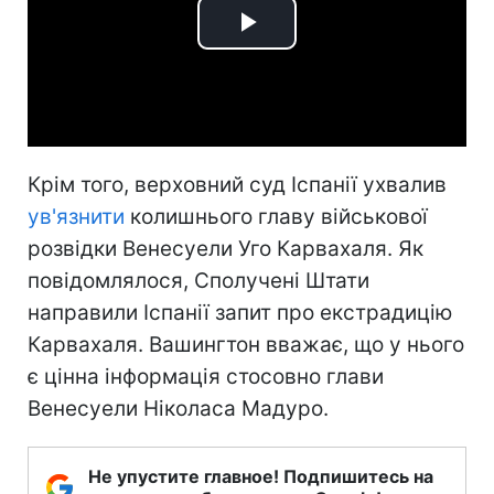
Play
Video
Крім того, верховний суд Іспанії ухвалив
ув'язнити
колишнього главу військової
розвідки Венесуели Уго Карвахаля. Як
повідомлялося, Сполучені Штати
направили Іспанії запит про екстрадицію
Карвахаля. Вашингтон вважає, що у нього
є цінна інформація стосовно глави
Венесуели Ніколаса Мадуро.
Не упустите главное! Подпишитесь на