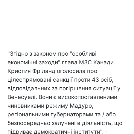
"Згідно з законом про "особливі
економічні заходи" глава МЗС Канади
Кристия Фріланд оголосила про
цілеспрямовані санкції проти 43 осіб,
відповідальних за погіршення ситуації у
Венесуелі. Вони є високопоставленими
чиновниками режиму Мадуро,
регіональними губернаторами та / або
безпосередньо залучені в діяльність, що
підриває демократичні інститути", -