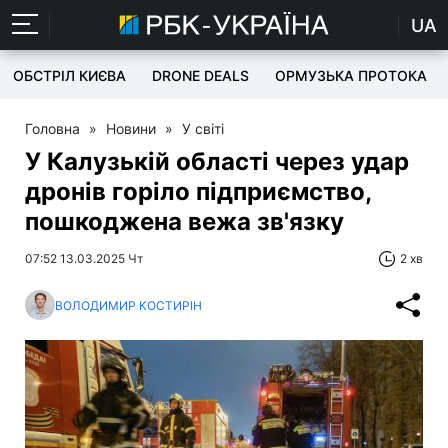
UA
ОБСТРІЛ КИЄВА
DRONE DEALS
ОРМУЗЬКА ПРОТОКА
Головна
»
Новини
»
У світі
У Калузькій області через удар
дронів горіло підприємство,
пошкоджена вежа зв'язку
07:52 13.03.2025 Чт
2 хв
ВОЛОДИМИР КОСТИРІН