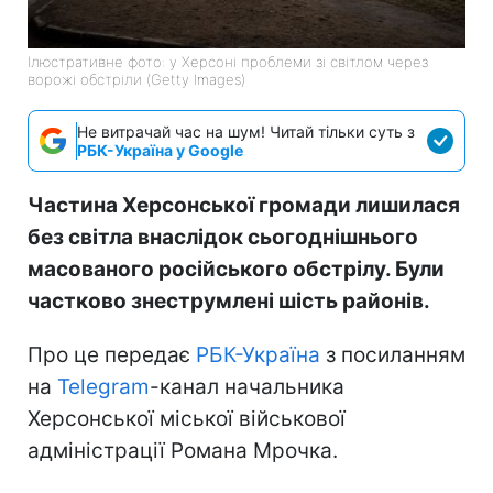
Ілюстративне фото: у Херсоні проблеми зі світлом через
ворожі обстріли (Getty Images)
Не витрачай час на шум! Читай тільки суть з
РБК-Україна у Google
Частина Херсонської громади лишилася
без світла внаслідок сьогоднішнього
масованого російського обстрілу. Були
частково знеструмлені шість районів.
Про це передає
РБК-Україна
з посиланням
на
Telegram
-канал начальника
Херсонської міської військової
адміністрації Романа Мрочка.