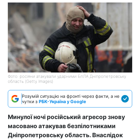
Фото: росіяни атакували ударними БпЛА Дніпропетровську
область (Getty Images)
Розумій ситуацію на фронті через факти, а не
чутки з
РБК-Україна у Google
Минулої ночі російський агресор знову
масовано атакував безпілотниками
Дніпропетровську область. Внаслідок