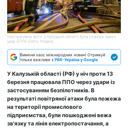
Ілюстративне фото: у Калузькій області була пожежа через
удар БПЛА (Getty Images)
Вимкни хаос міжнародних новин! Отримуй
тільки важливе з
РБК-Україна у Google
У Калузькій області (РФ) у ніч проти 13
березня працювала ППО через удари із
застосуванням безпілотників. В
результаті повітряної атаки була пожежа
на території промислового
підприємства, були пошкоджені вежа
зв'язку та лінія електропостачання, а