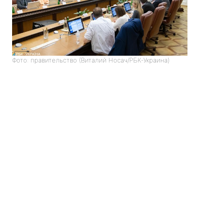
Фото: правительство (Виталий Носач/РБК-Украина)