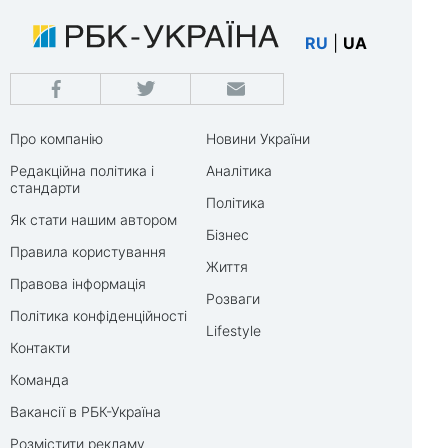
RU
|
UA
Про компанію
Новини України
Редакційна політика і
Аналітика
стандарти
Політика
Як стати нашим автором
Бізнес
Правила користування
Життя
Правова інформація
Розваги
Політика конфіденційності
Lifestyle
Контакти
Команда
Вакансії в РБК-Україна
Розмістити рекламу