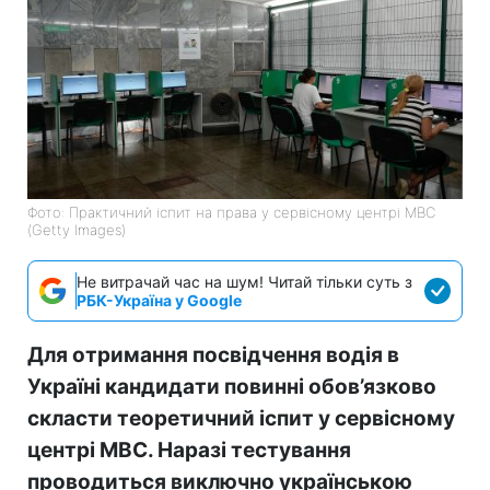
Фото: Практичний іспит на права у сервісному центрі МВС
(Getty Images)
Не витрачай час на шум! Читай тільки суть з
РБК-Україна у Google
Для отримання посвідчення водія в
Україні кандидати повинні обов’язково
скласти теоретичний іспит у сервісному
центрі МВС. Наразі тестування
проводиться виключно українською